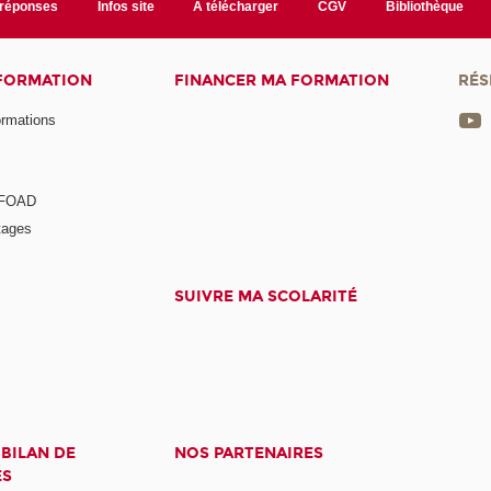
/réponses
Infos site
A télécharger
CGV
Bibliothèque
 FORMATION
FINANCER MA FORMATION
RÉS
ormations
a FOAD
tages
SUIVRE MA SCOLARITÉ
 BILAN DE
NOS PARTENAIRES
ES