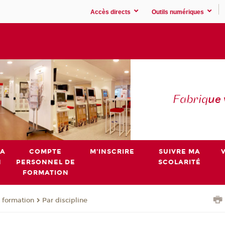
Accès directs
Outils numériques
Fabriq
ue
MA
COMPTE
M'INSCRIRE
SUIVRE MA
N
PERSONNEL DE
SCOLARITÉ
FORMATION
 formation
Par discipline