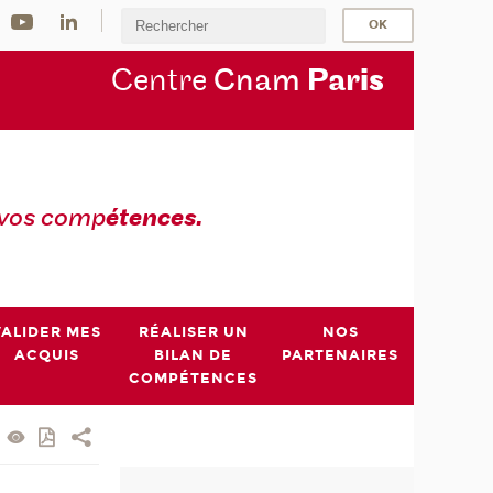
Centre
Cnam
Par
is
 vos comp
étences.
VALIDER MES
RÉALISER UN
NOS
ACQUIS
BILAN DE
PARTENAIRES
COMPÉTENCES