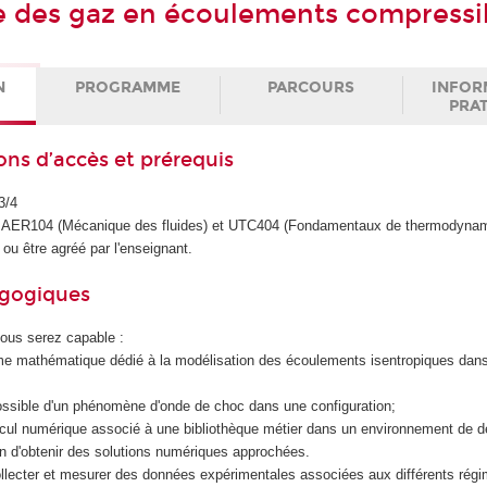
 des gaz en écoulements compressi
N
PROGRAMME
PARCOURS
INFOR
PRA
ons d’accès et prérequis
3/4
E AER104 (Mécanique des fluides) et UTC404 (Fondamentaux de thermodynam
ou être agréé par l'enseignant.
agogiques
vous serez capable :
me mathématique dédié à la modélisation des écoulements isentropiques dan
 possible d'un phénomène d'onde de choc dans une configuration;
 calcul numérique associé à une bibliothèque métier dans un environnement de
in d'obtenir des solutions numériques approchées.
ollecter et mesurer des données expérimentales associées aux différents rég