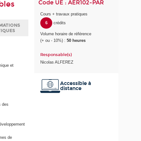
Code UE : AER102-PAR
bles
Cours + travaux pratiques
6
crédits
MATIONS
TIQUES
Volume horaire de référence
(+ ou - 10%) :
50 heures
Responsable(s)
Nicolas ALFEREZ
ique et
Accessible à
distance
s des
 développement
imes de