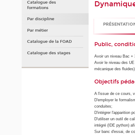
Dynamique
Catalogue des
formations
Par discipline
PRÉSENTATIO
Par métier
Catalogue de la FOAD
Public, conditi
Catalogue des stages
Avoir un niveau Bac + 
Avoir le niveau des U
mécanique des fluides) 
Objectifs péd
A l'issue de ce cours, 
D'employer le formalis
conduites;
D'intégrer l'apparition
D'utiliser un outil de
intégré (IDE python) af
Sur banc d'essai, de c