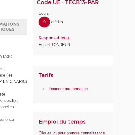
Code UE : TECB13-PAR
Cours
0
crédits
MATIONS
TIQUES
Responsable(s)
Hubert TONDEUR
ivants :
s ;
Tarifs
nce (les
IEP ENIC-NARIC)
Financer ma formation
iste
ences.fr) ;
ionnelles
périence
Emploi du temps
Cliquez ici pour prendre connaissance