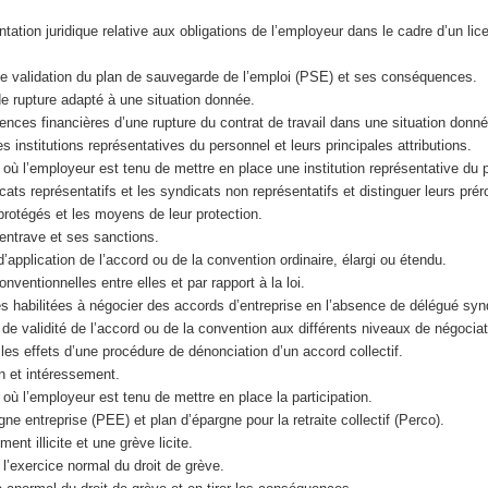
tation juridique relative aux obligations de l’employeur dans le cadre d’un li
 de validation du plan de sauvegarde de l’emploi (PSE) et ses conséquences.
e rupture adapté à une situation donnée.
nces financières d’une rupture du contrat de travail dans une situation donné
ales institutions représentatives du personnel et leurs principales attributions.
s où l’employeur est tenu de mettre en place une institution représentative du 
cats représentatifs et les syndicats non représentatifs et distinguer leurs prér
s protégés et les moyens de leur protection.
d’entrave et ses sanctions.
’application de l’accord ou de la convention ordinaire, élargi ou étendu.
onventionnelles entre elles et par rapport à la loi.
nes habilitées à négocier des accords d’entreprise en l’absence de délégué syn
s de validité de l’accord ou de la convention aux différents niveaux de négociat
t les effets d’une procédure de dénonciation d’un accord collectif.
on et intéressement.
 où l’employeur est tenu de mettre en place la participation.
gne entreprise (PEE) et plan d’épargne pour la retraite collectif (Perco).
ent illicite et une grève licite.
de l’exercice normal du droit de grève.