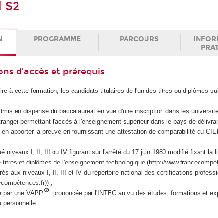
l S2
N
PROGRAMME
PARCOURS
INFOR
PRA
ons d’accès et prérequis
ire à cette formation, les candidats titulaires de l'un des titres ou diplômes su
admis en dispense du baccalauréat en vue d'une inscription dans les université
étranger permettant l'accès à l'enseignement supérieur dans le pays de délivra
 en apporter la preuve en fournissant une attestation de comparabilité du C
niveaux I, II, III ou IV figurant sur l'arrêté du 17 juin 1980 modifié fixant la l
 titres et diplômes de l'enseignement technologique (http://www.francecompét
és aux niveaux I, II, III et IV du répertoire national des certifications profess
ecompétences.fr)) ;
e par une VAPP
prononcée par l'INTEC au vu des études, formations et ex
u personnelle.