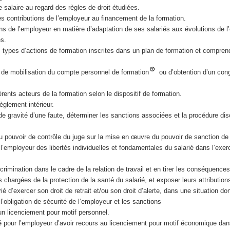
e salaire au regard des règles de droit étudiées.
ntes contributions de l’employeur au financement de la formation.
ons de l’employeur en matière d’adaptation de ses salariés aux évolutions de l’
s.
s types d’actions de formation inscrites dans un plan de formation et comprend
ns de mobilisation du compte personnel de formation
ou d’obtention d’un cong
fférents acteurs de la formation selon le dispositif de formation.
 règlement intérieur.
 de gravité d’une faute, déterminer les sanctions associées et la procédure disc
u pouvoir de contrôle du juge sur la mise en œuvre du pouvoir de sanction de
ar l’employeur des libertés individuelles et fondamentales du salarié dans l’exe
crimination dans le cadre de la relation de travail et en tirer les conséquences
es chargées de la protection de la santé du salarié, et exposer leurs attributions.
rié d’exercer son droit de retrait et/ou son droit d’alerte, dans une situation do
l’obligation de sécurité de l’employeur et les sanctions
’un licenciement pour motif personnel.
ité pour l’employeur d’avoir recours au licenciement pour motif économique da