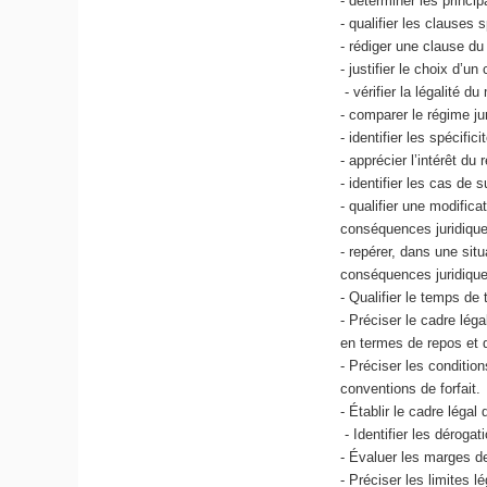
- déterminer les princip
- qualifier les clauses s
- rédiger une clause du 
- justifier le choix d’u
- vérifier la légalité 
- comparer le régime j
- identifier les spécifi
- apprécier l’intérêt du
- identifier les cas de 
- qualifier une modifica
conséquences juridique
- repérer, dans une situ
conséquences juridiques
- Qualifier le temps de t
- Préciser le cadre lég
en termes de repos et 
- Préciser les conditio
conventions de forfait.
- Établir le cadre léga
- Identifier les déroga
- Évaluer les marges de
- Préciser les limites l