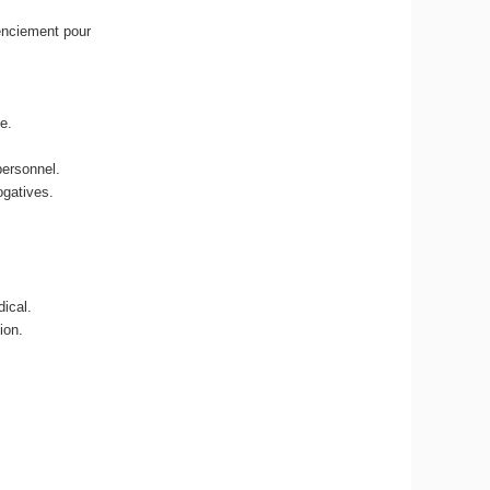
cenciement pour
e.
personnel.
ogatives.
dical.
ion.