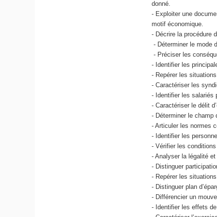
donné.
- Exploiter une documen
motif économique.
- Décrire la procédure
- Déterminer le mode d
- Préciser les conséque
- Identifier les princip
- Repérer les situation
- Caractériser les syndi
- Identifier les salarié
- Caractériser le délit 
- Déterminer le champ d
- Articuler les normes c
- Identifier les person
- Vérifier les condition
- Analyser la légalité e
- Distinguer participati
- Repérer les situations
- Distinguer plan d’épar
- Différencier un mouvem
- Identifier les effets 