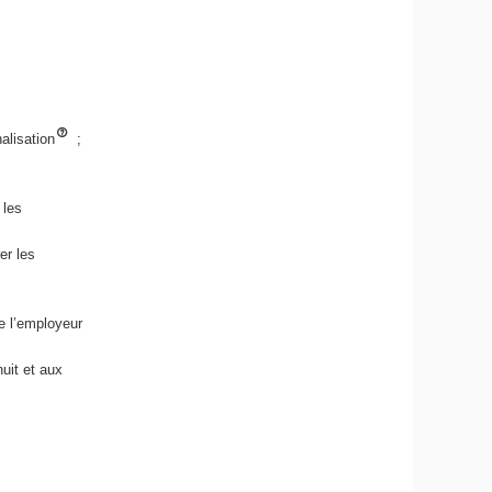
nalisation
;
 les
er les
de l’employeur
nuit et aux