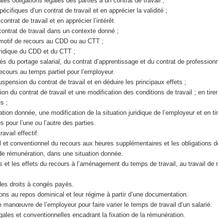
ales obligations légales des parties à un contrat de travail ;
pécifiques d’un contrat de travail et en apprécier la validité ;
contrat de travail et en apprécier l’intérêt.
n contrat de travail dans un contexte donné ;
du motif de recours au CDD ou au CTT ;
uridique du CDD et du CTT ;
cités du portage salarial, du contrat d’apprentissage et du contrat de profession
 recours au temps partiel pour l’employeur.
suspension du contrat de travail et en déduire les principaux effets ;
tion du contrat de travail et une modification des conditions de travail ; en tirer
s ;
ation donnée, une modification de la situation juridique de l’employeur et en tir
 pour l’une ou l’autre des parties.
ravail effectif.
al et conventionnel du recours aux heures supplémentaires et les obligations 
de rémunération, dans une situation donnée.
ns et les effets du recours à l’aménagement du temps de travail, au travail de 
l des droits à congés payés.
tions au repos dominical et leur régime à partir d’une documentation.
 manœuvre de l’employeur pour faire varier le temps de travail d’un salarié.
égales et conventionnelles encadrant la fixation de la rémunération.