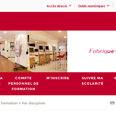
Accès directs
Outils numériques
Fabriq
ue
MA
COMPTE
M'INSCRIRE
SUIVRE MA
N
PERSONNEL DE
SCOLARITÉ
FORMATION
 formation
Par discipline