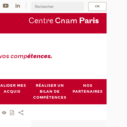
Centre
Cnam
Par
is
 vos comp
étences.
VALIDER MES
RÉALISER UN
NOS
ACQUIS
BILAN DE
PARTENAIRES
COMPÉTENCES