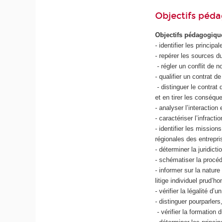
Objectifs péd
Objectifs pédagogiq
- identifier les principa
- repérer les sources du 
- régler un conflit de n
- qualifier un contrat de 
- distinguer le contrat 
et en tirer les conséqu
- analyser l’interaction
- caractériser l’infract
- identifier les mission
régionales des entrepri
- déterminer la juridict
- schématiser la procé
- informer sur la natur
litige individuel prud’ho
- vérifier la légalité d’
- distinguer pourparlers
- vérifier la formation 