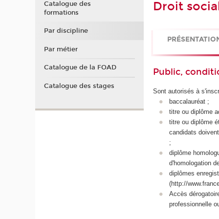
Droit socia
Catalogue des
formations
Par discipline
PRÉSENTATIO
Par métier
Catalogue de la FOAD
Public, conditi
Catalogue des stages
Sont autorisés à s'inscr
baccalauréat ;
titre ou diplôme 
titre ou diplôme 
candidats doivent
;
diplôme homologué 
d'homologation de
diplômes enregistr
(http://www.franc
Accès dérogatoir
professionnelle o