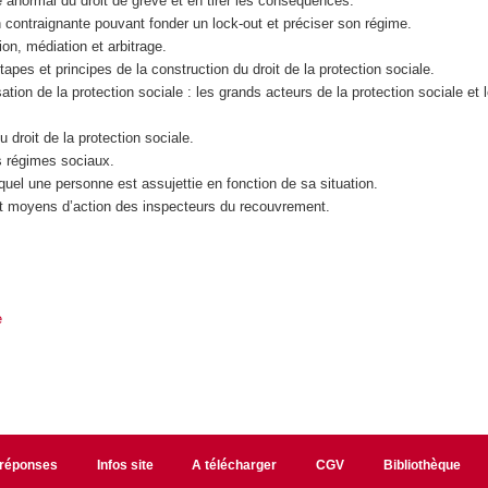
ce anormal du droit de grève et en tirer les conséquences.
ion contraignante pouvant fonder un lock-out et préciser son régime.
ion, médiation et arbitrage.
tapes et principes de la construction du droit de la protection sociale.
ation de la protection sociale : les grands acteurs de la protection sociale et 
 droit de la protection sociale.
nts régimes sociaux.
uquel une personne est assujettie en fonction de sa situation.
et moyens d’action des inspecteurs du recouvrement.
e
/réponses
Infos site
A télécharger
CGV
Bibliothèque