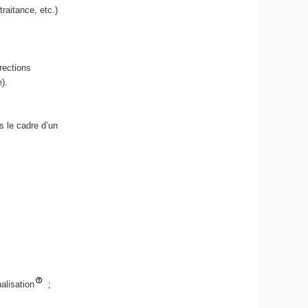
traitance, etc.)
irections
).
s le cadre d’un
nalisation
;