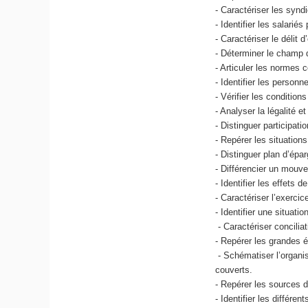
- Caractériser les syndi
- Identifier les salarié
- Caractériser le délit 
- Déterminer le champ d
- Articuler les normes c
- Identifier les person
- Vérifier les condition
- Analyser la légalité e
- Distinguer participati
- Repérer les situations
- Distinguer plan d’épar
- Différencier un mouvem
- Identifier les effets 
- Caractériser l’exerci
- Identifier une situat
- Caractériser conciliat
- Repérer les grandes é
- Schématiser l’organis
couverts.
- Repérer les sources du
- Identifier les différe