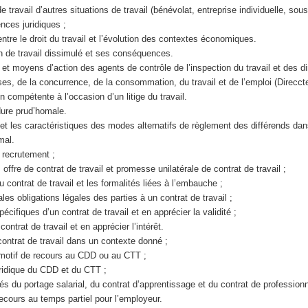
de travail d’autres situations de travail (bénévolat, entreprise individuelle, sous
ences juridiques ;
 entre le droit du travail et l’évolution des contextes économiques.
ion de travail dissimulé et ses conséquences.
s et moyens d’action des agents de contrôle de l’inspection du travail et des d
ses, de la concurrence, de la consommation, du travail et de l’emploi (Direccte
ion compétente à l’occasion d’un litige du travail.
dure prud’homale.
e et les caractéristiques des modes alternatifs de règlement des différends dan
mal.
un recrutement ;
, offre de contrat de travail et promesse unilatérale de contrat de travail ;
du contrat de travail et les formalités liées à l’embauche ;
ales obligations légales des parties à un contrat de travail ;
pécifiques d’un contrat de travail et en apprécier la validité ;
contrat de travail et en apprécier l’intérêt.
n contrat de travail dans un contexte donné ;
du motif de recours au CDD ou au CTT ;
uridique du CDD et du CTT ;
cités du portage salarial, du contrat d’apprentissage et du contrat de profession
 recours au temps partiel pour l’employeur.