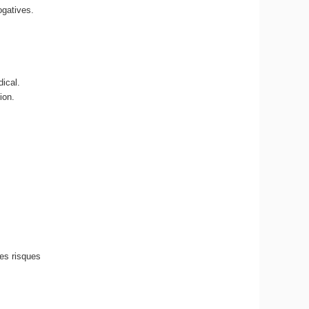
ogatives.
dical.
ion.
les risques