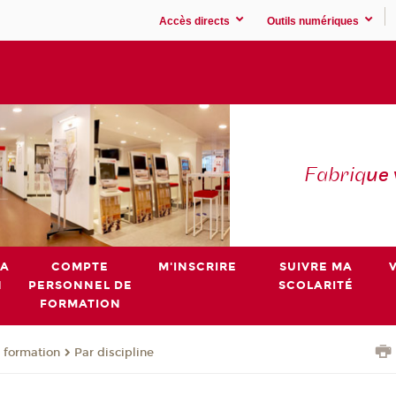
Accès directs
Outils numériques
Fabriq
ue
MA
COMPTE
M'INSCRIRE
SUIVRE MA
N
PERSONNEL DE
SCOLARITÉ
FORMATION
 formation
Par discipline