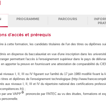
l
N
PROGRAMME
PARCOURS
INFOR
PRA
ons d’accès et prérequis
ire à cette formation, les candidats titulaires de l'un des titres ou diplômes su
admis en dispense du baccalauréat en vue d'une inscription dans les université
étranger permettant l'accès à l'enseignement supérieur dans le pays de délivra
 en apporter la preuve en fournissant une attestation de comparabilité du C
niveaux I, II, III ou IV figurant sur l'arrêté du 17 juin 1980 modifié fixant la l
 titres et diplômes de l'enseignement technologique (http://www.francecompét
és aux niveaux I, II, III et IV du répertoire national des certifications profess
ecompétences.fr)) ;
e par une VAPP
prononcée par l'INTEC au vu des études, formations et ex
u personnelle.