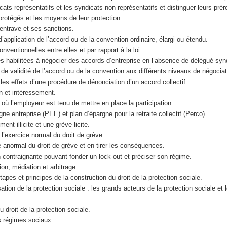
cats représentatifs et les syndicats non représentatifs et distinguer leurs prér
s protégés et les moyens de leur protection.
d’entrave et ses sanctions.
’application de l’accord ou de la convention ordinaire, élargi ou étendu.
onventionnelles entre elles et par rapport à la loi.
nes habilitées à négocier des accords d’entreprise en l’absence de délégué syn
s de validité de l’accord ou de la convention aux différents niveaux de négociat
t les effets d’une procédure de dénonciation d’un accord collectif.
on et intéressement.
 où l’employeur est tenu de mettre en place la participation.
gne entreprise (PEE) et plan d’épargne pour la retraite collectif (Perco).
ent illicite et une grève licite.
de l’exercice normal du droit de grève.
ce anormal du droit de grève et en tirer les conséquences.
ion contraignante pouvant fonder un lock-out et préciser son régime.
ion, médiation et arbitrage.
tapes et principes de la construction du droit de la protection sociale.
ation de la protection sociale : les grands acteurs de la protection sociale et 
 droit de la protection sociale.
nts régimes sociaux.