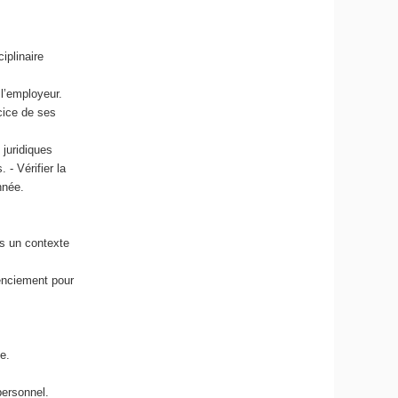
iplinaire
 l’employeur.
rcice de ses
 juridiques
 - Vérifier la
nnée.
ns un contexte
cenciement pour
e.
personnel.