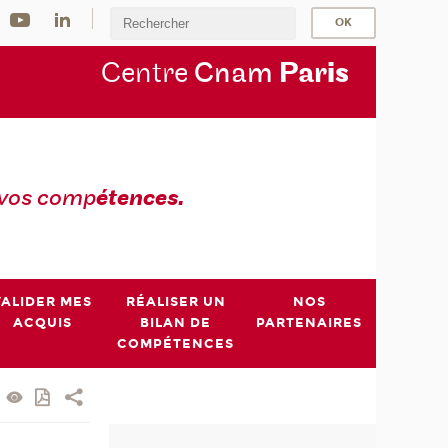
Centre
Cnam
Par
is
 vos comp
étences.
VALIDER MES
RÉALISER UN
NOS
ACQUIS
BILAN DE
PARTENAIRES
COMPÉTENCES