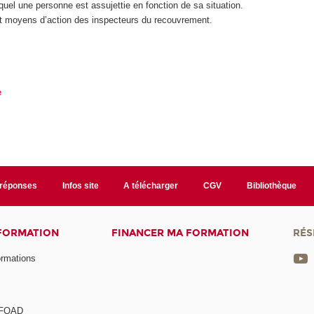
uquel une personne est assujettie en fonction de sa situation.
et moyens d’action des inspecteurs du recouvrement.
e
/réponses
Infos site
A télécharger
CGV
Bibliothèque
 FORMATION
FINANCER MA FORMATION
RÉS
ormations
a FOAD