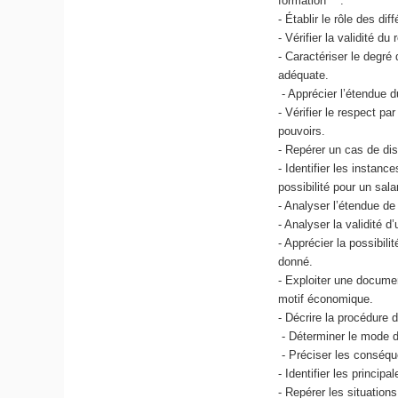
formation
.
- Établir le rôle des di
- Vérifier la validité du
- Caractériser le degré
adéquate.
- Apprécier l’étendue d
- Vérifier le respect p
pouvoirs.
- Repérer un cas de dis
- Identifier les instanc
possibilité pour un sala
- Analyser l’étendue de 
- Analyser la validité d
- Apprécier la possibil
donné.
- Exploiter une documen
motif économique.
- Décrire la procédure
- Déterminer le mode d
- Préciser les conséque
- Identifier les princip
- Repérer les situation