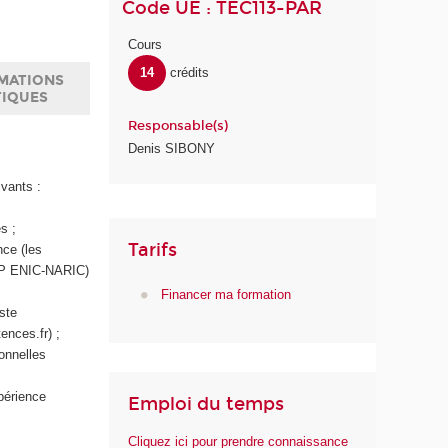
Code UE : TEC113-PAR
Cours
14
crédits
MATIONS
TIQUES
Responsable(s)
Denis SIBONY
ivants :
s ;
Tarifs
nce (les
IEP ENIC-NARIC)
Financer ma formation
iste
ences.fr) ;
ionnelles
périence
Emploi du temps
Cliquez ici pour prendre connaissance