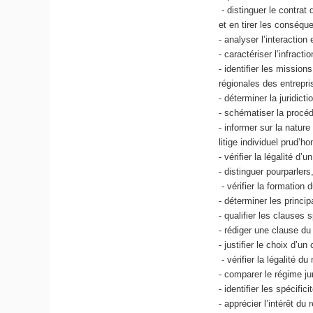
- distinguer le contrat 
et en tirer les conséqu
- analyser l’interaction
- caractériser l’infract
- identifier les mission
régionales des entrepri
- déterminer la juridict
- schématiser la procé
- informer sur la natur
litige individuel prud’ho
- vérifier la légalité d’
- distinguer pourparlers
- vérifier la formation 
- déterminer les princip
- qualifier les clauses s
- rédiger une clause du 
- justifier le choix d’u
- vérifier la légalité 
- comparer le régime j
- identifier les spécifi
- apprécier l’intérêt du