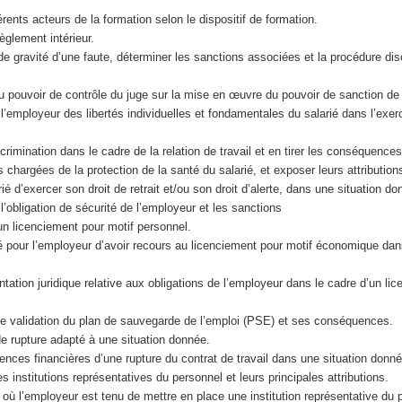
fférents acteurs de la formation selon le dispositif de formation.
 règlement intérieur.
 de gravité d’une faute, déterminer les sanctions associées et la procédure disc
u pouvoir de contrôle du juge sur la mise en œuvre du pouvoir de sanction de
ar l’employeur des libertés individuelles et fondamentales du salarié dans l’exe
crimination dans le cadre de la relation de travail et en tirer les conséquences
es chargées de la protection de la santé du salarié, et exposer leurs attributions.
rié d’exercer son droit de retrait et/ou son droit d’alerte, dans une situation do
l’obligation de sécurité de l’employeur et les sanctions
’un licenciement pour motif personnel.
ité pour l’employeur d’avoir recours au licenciement pour motif économique da
tation juridique relative aux obligations de l’employeur dans le cadre d’un li
 de validation du plan de sauvegarde de l’emploi (PSE) et ses conséquences.
e rupture adapté à une situation donnée.
nces financières d’une rupture du contrat de travail dans une situation donné
ales institutions représentatives du personnel et leurs principales attributions.
s où l’employeur est tenu de mettre en place une institution représentative du 