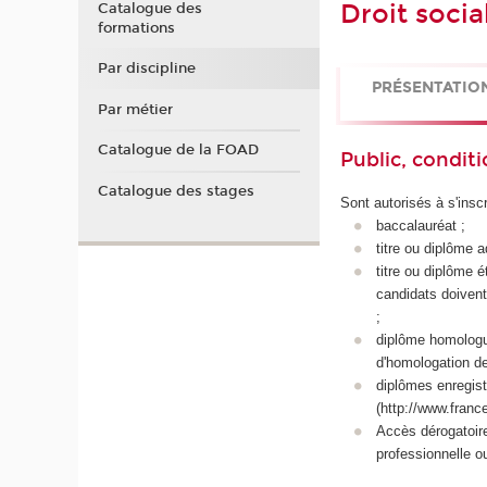
Droit socia
Catalogue des
formations
Par discipline
PRÉSENTATIO
Par métier
Catalogue de la FOAD
Public, conditi
Catalogue des stages
Sont autorisés à s'inscr
baccalauréat ;
titre ou diplôme 
titre ou diplôme 
candidats doivent
;
diplôme homologué 
d'homologation de
diplômes enregistr
(http://www.franc
Accès dérogatoir
professionnelle o