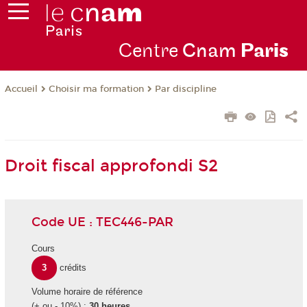
Centre
Cnam
Par
is
Choisir ma formation
Par discipline
Accueil
Droit fiscal approfondi S2
Code UE : TEC446-PAR
Cours
3
crédits
Volume horaire de référence
(+ ou - 10%) :
30 heures