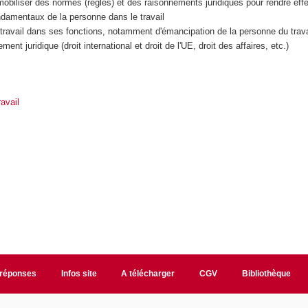
mobiliser des normes (règles) et des raisonnements juridiques pour rendre effe
fondamentaux de la personne dans le travail
travail dans ses fonctions, notamment d'émancipation de la personne du travai
ent juridique (droit international et droit de l'UE, droit des affaires, etc.)
avail
/réponses
Infos site
A télécharger
CGV
Bibliothèque