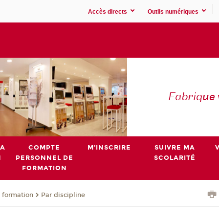
Accès directs
Outils numériques
Fabriq
ue
MA
COMPTE
M'INSCRIRE
SUIVRE MA
N
PERSONNEL DE
SCOLARITÉ
FORMATION
 formation
Par discipline