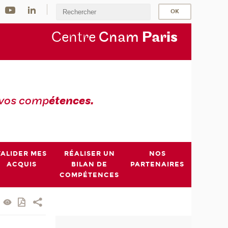
Centre
Cnam
Par
is
 vos comp
étences.
VALIDER MES
RÉALISER UN
NOS
ACQUIS
BILAN DE
PARTENAIRES
COMPÉTENCES