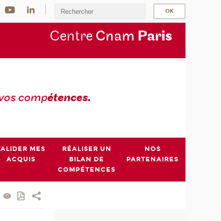
Centre
Cnam
Par
is
 vos comp
étences.
VALIDER MES
RÉALISER UN
NOS
ACQUIS
BILAN DE
PARTENAIRES
COMPÉTENCES