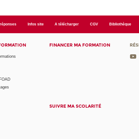
/réponses
Infos site
A télécharger
CGV
Bibliothèque
 FORMATION
FINANCER MA FORMATION
RÉS
ormations
a FOAD
tages
SUIVRE MA SCOLARITÉ