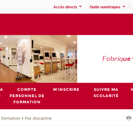
Accès directs
Outils numériques
Fabriq
ue
MA
COMPTE
M'INSCRIRE
SUIVRE MA
N
PERSONNEL DE
SCOLARITÉ
FORMATION
 formation
Par discipline