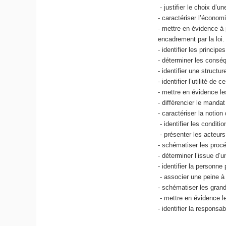
- justifier le choix d’
- caractériser l’économi
- mettre en évidence à 
encadrement par la loi.
- identifier les princi
- déterminer les consé
- identifier une structu
- identifier l’utilité d
- mettre en évidence l
- différencier le mandat
- caractériser la notio
- identifier les condit
- présenter les acteurs
- schématiser les procé
- déterminer l’issue d’u
- identifier la personn
- associer une peine à
- schématiser les gran
- mettre en évidence l
- identifier la respons