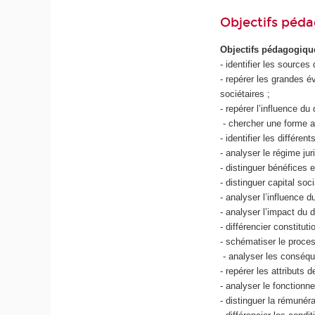
Objectifs péd
Objectifs pédagogi
- identifier les sources
- repérer les grandes 
sociétaires ;
- repérer l’influence d
- chercher une forme ada
- identifier les différe
- analyser le régime jur
- distinguer bénéfices e
- distinguer capital soc
- analyser l’influence d
- analyser l’impact du d
- différencier constituti
- schématiser le proces
- analyser les conséqu
- repérer les attributs 
- analyser le fonctionne
- distinguer la rémunéra