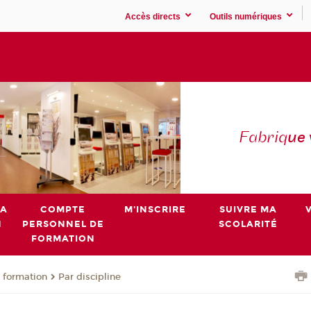
Accès directs
Outils numériques
Fabriq
ue
MA
COMPTE
M'INSCRIRE
SUIVRE MA
N
PERSONNEL DE
SCOLARITÉ
FORMATION
 formation
Par discipline