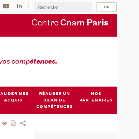
Centre
Cnam
Par
is
 vos comp
étences.
VALIDER MES
RÉALISER UN
NOS
ACQUIS
BILAN DE
PARTENAIRES
COMPÉTENCES