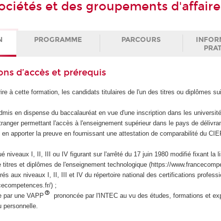
sociétés et des groupements d'affaire
N
PROGRAMME
PARCOURS
INFOR
PRA
ons d’accès et prérequis
ire à cette formation, les candidats titulaires de l'un des titres ou diplômes su
admis en dispense du baccalauréat en vue d'une inscription dans les université
étranger permettant l'accès à l'enseignement supérieur dans le pays de délivra
 en apporter la preuve en fournissant une attestation de comparabilité du C
niveaux I, II, III ou IV figurant sur l'arrêté du 17 juin 1980 modifié fixant la l
 titres et diplômes de l'enseignement technologique (https://www.francecompe
és aux niveaux I, II, III et IV du répertoire national des certifications profess
cecompetences.fr/) ;
e par une VAPP
prononcée par l'INTEC au vu des études, formations et ex
u personnelle.