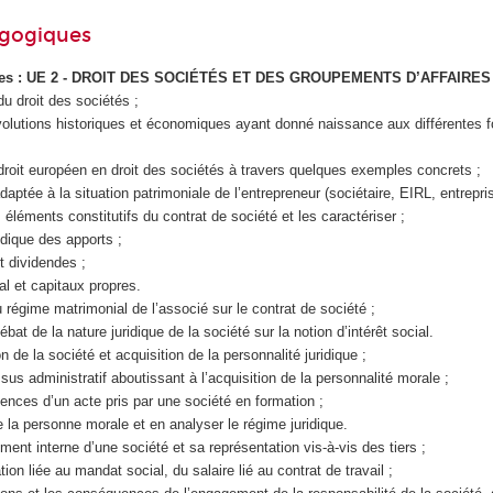
agogiques
ques : UE 2 - DROIT DES SOCIÉTÉS ET DES GROUPEMENTS D’AFFAIRES
 du droit des sociétés ;
évolutions historiques et économiques ayant donné naissance aux différentes 
u droit européen en droit des sociétés à travers quelques exemples concrets ;
ptée à la situation patrimoniale de l’entrepreneur (sociétaire, EIRL, entrepris
nts éléments constitutifs du contrat de société et les caractériser ;
idique des apports ;
t dividendes ;
ial et capitaux propres.
u régime matrimonial de l’associé sur le contrat de société ;
ébat de la nature juridique de la société sur la notion d’intérêt social.
on de la société et acquisition de la personnalité juridique ;
sus administratif aboutissant à l’acquisition de la personnalité morale ;
ences d’un acte pris par une société en formation ;
de la personne morale et en analyser le régime juridique.
ment interne d’une société et sa représentation vis-à-vis des tiers ;
tion liée au mandat social, du salaire lié au contrat de travail ;