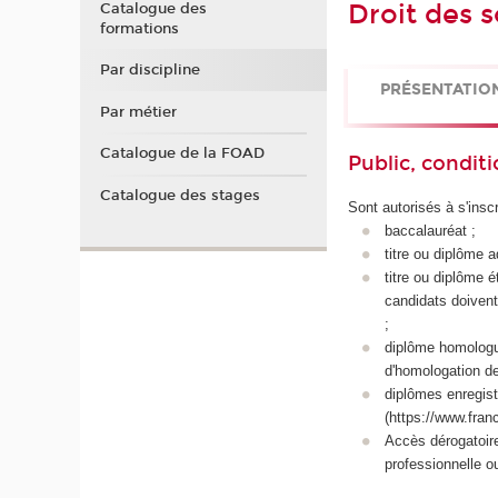
Droit des 
Catalogue des
formations
Par discipline
PRÉSENTATIO
Par métier
Catalogue de la FOAD
Public, conditi
Catalogue des stages
Sont autorisés à s'inscr
baccalauréat ;
titre ou diplôme 
titre ou diplôme 
candidats doivent
;
diplôme homologué 
d'homologation de
diplômes enregistr
(https://www.fran
Accès dérogatoir
professionnelle o