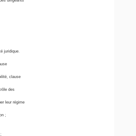
des dirigeants
é juridique.
lause
ilité, clause
trôle des
uer leur régime
on ;
;