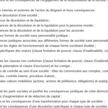
itions et les conséquences de l’engagement de la responsabilité de la société, 
es internes et externes de l’action du dirigeant et leurs conséquences.
de dissolution d’une société ;
sus de dissolution et de liquidation ;
nces de la dissolution et de la liquidation pour la personne morale ;
nces de la dissolution et de la liquidation pour les associés.
ntes formes de société sans personnalité juridique ;
uences juridiques associées aux différentes formes de société sans personnalit
er les règles de fonctionnement de chaque forme sociétaire étudiée ;
écifiques des statuts (clause limitative de pouvoir, clause d’inaliénabilité, c
uts les clauses non conformes (clause limitative de pouvoir, clause d’inaliénab
de préemption et clause d’exclusion) et les corriger ;
ns de contrôle au sein d’une société : rôles du commissaire aux comptes, con
s, contrôle interne, procédure d’alerte ;
ipales valeurs mobilières (actions, actions de préférence, obligations) et expliq
 et les parts sociales et justifier les conséquences juridiques de cette distincti
ns d’augmentation et de réduction de capital ;
ons et les conséquences d’une transformation pour chaque type de sociétés ;
 et les conséquences d’une dissolution spécifiques à chaque type de sociétés 