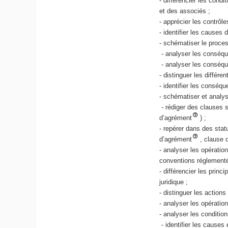
- différencier les cond
et des associés ;
- apprécier les contrôl
- identifier les causes 
- schématiser le proces
- analyser les conséque
- analyser les conséque
- distinguer les différe
- identifier les conséq
- schématiser et analys
- rédiger des clauses sp
d’agrément
) ;
- repérer dans des stat
d’agrément
, clause 
- analyser les opératio
conventions réglementée
- différencier les princ
juridique ;
- distinguer les actions
- analyser les opératio
- analyser les conditi
- identifier les causes