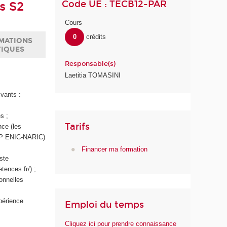
Code UE : TECB12-PAR
s S2
Cours
0
crédits
MATIONS
TIQUES
Responsable(s)
Laetitia TOMASINI
ivants :
s ;
Tarifs
nce (les
IEP ENIC-NARIC)
Financer ma formation
iste
tences.fr/) ;
ionnelles
périence
Emploi du temps
Cliquez ici pour prendre connaissance