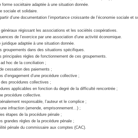
une forme sociétaire adaptée à une situation donnée.
e sociale et solidaire.
partir d’une documentation l’importance croissante de l’économie sociale et so
pes généraux régissant les associations et les sociétés coopératives.
quences de l’exercice par une association d’une activité économique.
re juridique adaptée à une situation donnée.
e ces groupements dans des situations spécifiques.
es principales règles de fonctionnement de ces groupements.
 ad hoc de la conciliation ;
n de cessation des paiements ;
ions d’engagement d’une procédure collective ;
 des procédures collectives ;
dures applicables en fonction du degré de la difficulté rencontrée ;
ne procédure collective.
e pénalement responsable, l’auteur et le complice ;
 une infraction (amende, emprisonnement…) ;
des étapes de la procédure pénale ;
es grandes règles de la procédure pénale ;
abilité pénale du commissaire aux comptes (CAC).