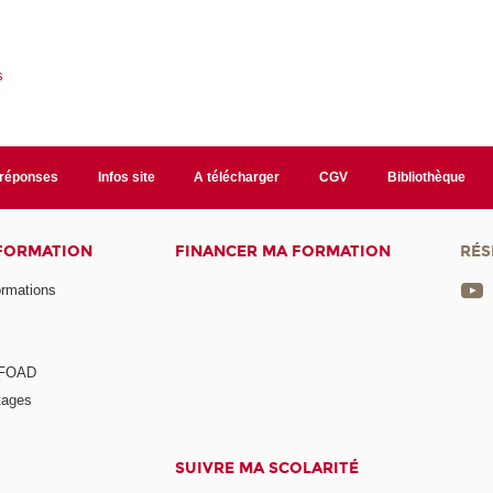
s
/réponses
Infos site
A télécharger
CGV
Bibliothèque
 FORMATION
FINANCER MA FORMATION
RÉS
ormations
a FOAD
tages
SUIVRE MA SCOLARITÉ