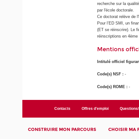
recherche sur la qualit
par l'école doctorale.
Ce doctorat relève de l
Pour l’ED SMI, un finan
(ET se réinscrire). Le f
réinscriptions en 4ème
Mentions offici
Intitulé officiel figur
Code(s) NSF :
-
Code(s) ROME :
-
Contacts
Offres d'emploi
Questions
CONSTRUIRE MON PARCOURS
CHOISIR MA