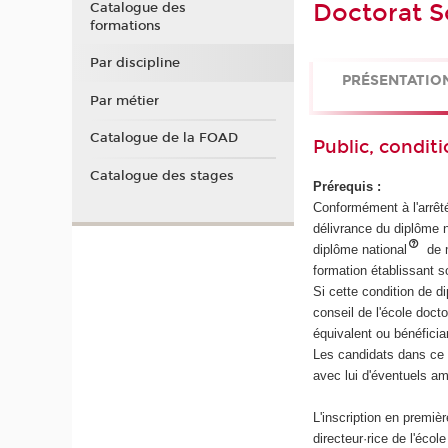
Doctorat Sc
Catalogue des
formations
Par discipline
PRÉSENTATIO
Par métier
Catalogue de la FOAD
Public, conditi
Catalogue des stages
Prérequis :
Conformément à l'arrêté
délivrance du diplôme n
diplôme national
de m
formation établissant s
Si cette condition de d
conseil de l'école doct
équivalent ou bénéfician
Les candidats dans ce c
avec lui d'éventuels a
L'inscription en premiè
directeur·rice de l'écol