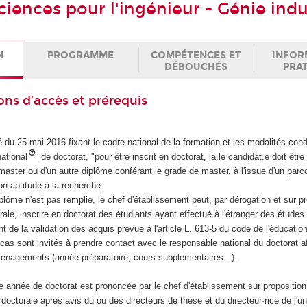
iences pour l'ingénieur - Génie indu
N
PROGRAMME
COMPÉTENCES ET
INFOR
DÉBOUCHÉS
PRA
ons d’accès et prérequis
 du 25 mai 2016 fixant le cadre national de la formation et les modalités cond
ational
de doctorat, "pour être inscrit en doctorat, la.le candidat.e doit être t
aster ou d'un autre diplôme conférant le grade de master, à l'issue d'un parc
on aptitude à la recherche.
iplôme n'est pas remplie, le chef d'établissement peut, par dérogation et sur p
orale, inscrire en doctorat des étudiants ayant effectué à l'étranger des études
t de la validation des acquis prévue à l'article L. 613-5 du code de l'éducation
as sont invités à prendre contact avec le responsable national du doctorat af
ménagements (année préparatoire, cours supplémentaires...).
re année de doctorat est prononcée par le chef d'établissement sur proposition
e doctorale après avis du ou des directeurs de thèse et du directeur·rice de l'un