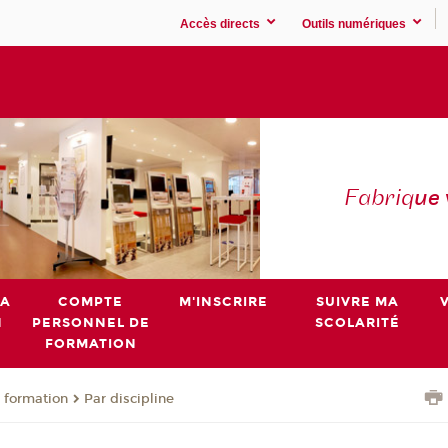
Accès directs
Outils numériques
Fabriq
ue
MA
COMPTE
M'INSCRIRE
SUIVRE MA
N
PERSONNEL DE
SCOLARITÉ
FORMATION
 formation
Par discipline