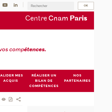
Centre
Cnam
Par
is
 vos comp
étences.
VALIDER MES
RÉALISER UN
NOS
ACQUIS
BILAN DE
PARTENAIRES
COMPÉTENCES