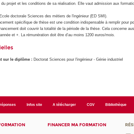
é du projet et les conditions de sa réalisation. Elle vaut admission aux forma
'Ecole doctorale Sciences des métiers de l'ingénieur (ED SMI).
cement spécifique de thèse est une condition indispensable à remplir pour pou
inancement doit couvrir la totalité de la période de la thèse. Cela concerne aus
 année et +. La rémunération doit être d’au moins 1200 euros/mois.
elles
ant sur le diplôme :
Doctorat Sciences pour l'ingénieur - Génie industriel
/réponses
Infos site
A télécharger
CGV
Bibliothèque
 FORMATION
FINANCER MA FORMATION
RÉS