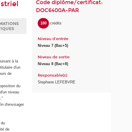
Code diplôme/certificat:
striel
DOC6400A-PAR
180
crédits
MATIONS
TIQUES
Niveau d'entrée
Niveau 7 (Bac+5)
Niveau de sortie
uisant à la
Niveau 8 (Bac+8)
itulaire d'un
ours de
Responsable(s)
Stephane LEFEBVRE
roposition du
 d'un niveau
."
in d'envisager
 du
ité de