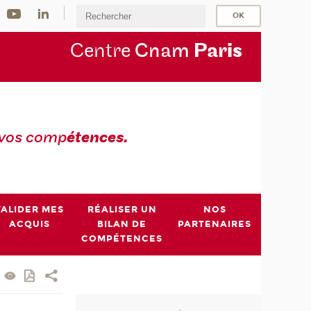
Centre
Cnam
Par
is
 vos comp
étences.
VALIDER MES
RÉALISER UN
NOS
ACQUIS
BILAN DE
PARTENAIRES
COMPÉTENCES