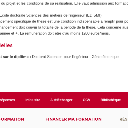
é du projet et les conditions de sa réalisation. Elle vaut admission aux forma
'Ecole doctorale Sciences des métiers de l'ingénieur (ED SMI).
cement spécifique de thèse est une condition indispensable à remplir pour pou
inancement doit couvrir la totalité de la période de la thèse. Cela concerne aus
 année et +. La rémunération doit être d’au moins 1200 euros/mois.
elles
ant sur le diplôme :
Doctorat Sciences pour l'ingénieur - Génie électrique
/réponses
Infos site
A télécharger
CGV
Bibliothèque
 FORMATION
FINANCER MA FORMATION
RÉS