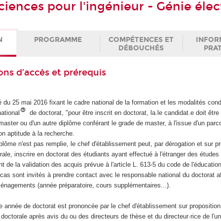
ciences pour l'ingénieur - Génie élec
N
PROGRAMME
COMPÉTENCES ET
INFOR
DÉBOUCHÉS
PRA
ons d’accès et prérequis
 du 25 mai 2016 fixant le cadre national de la formation et les modalités cond
ational
de doctorat, "pour être inscrit en doctorat, la.le candidat.e doit être t
aster ou d'un autre diplôme conférant le grade de master, à l'issue d'un parc
on aptitude à la recherche.
iplôme n'est pas remplie, le chef d'établissement peut, par dérogation et sur p
orale, inscrire en doctorat des étudiants ayant effectué à l'étranger des études
t de la validation des acquis prévue à l'article L. 613-5 du code de l'éducation
as sont invités à prendre contact avec le responsable national du doctorat af
ménagements (année préparatoire, cours supplémentaires...).
re année de doctorat est prononcée par le chef d'établissement sur proposition
e doctorale après avis du ou des directeurs de thèse et du directeur·rice de l'un