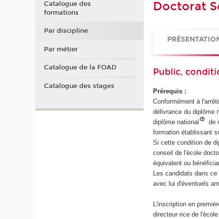
Doctorat S
Catalogue des
formations
Par discipline
PRÉSENTATIO
Par métier
Catalogue de la FOAD
Public, conditi
Catalogue des stages
Prérequis :
Conformément à l'arrêté
délivrance du diplôme n
diplôme national
de m
formation établissant s
Si cette condition de d
conseil de l'école doct
équivalent ou bénéfician
Les candidats dans ce c
avec lui d'éventuels a
L'inscription en premiè
directeur·rice de l'écol