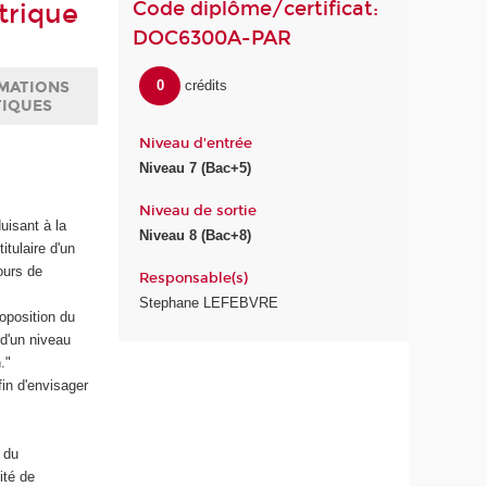
Code diplôme/certificat:
trique
DOC6300A-PAR
0
crédits
MATIONS
TIQUES
Niveau d'entrée
Niveau 7 (Bac+5)
Niveau de sortie
uisant à la
Niveau 8 (Bac+8)
itulaire d'un
ours de
Responsable(s)
Stephane LEFEBVRE
roposition du
 d'un niveau
."
in d'envisager
 du
ité de