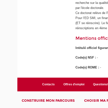
recherche sur la qualit
par l'école doctorale.
Ce doctorat relève de l
Pour l’ED SMI, un finan
(ET se réinscrire). Le f
réinscriptions en 4ème
Mentions offici
Intitulé officiel figur
Code(s) NSF :
-
Code(s) ROME :
-
Contacts
Offres d'emploi
Questions
CONSTRUIRE MON PARCOURS
CHOISIR MA