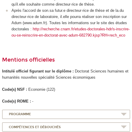
qu'il.elle souhaite comme directeur·rice de thèse.
Après l'accord de son.sa futur.e directeur·rice de thèse et de la.du
directeur·rice de laboratoire, il.elle pourra réaliser son inscription sur
Adum (www.adum.fr). Toutes les informations sur le site des études
doctorales :
http://recherche.cnam.fr/etudes-doctorales-hdr/s-inscrire-
ou-se-reinscrire-en-doctorat-avec-adum-682790.kjsp?RH=rech_eco
Mentions officielles
Intitulé officiel figurant sur le diplôme :
Doctorat Sciences humaines et
humanités nouvelles spécialité Sciences économiques
Code(s) NSF :
Economie (122)
Code(s) ROME :
-
PROGRAMME
COMPÉTENCES ET DÉBOUCHÉS