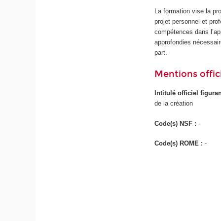
La formation vise la pr
projet personnel et pro
compétences dans l’appr
approfondies nécessaire
part.
Mentions offici
Intitulé officiel figur
de la création
Code(s) NSF :
-
Code(s) ROME :
-