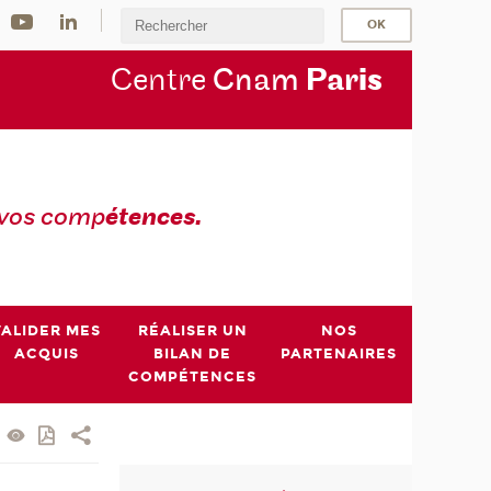
Centre
Cnam
Par
is
 vos comp
étences.
VALIDER MES
RÉALISER UN
NOS
ACQUIS
BILAN DE
PARTENAIRES
COMPÉTENCES