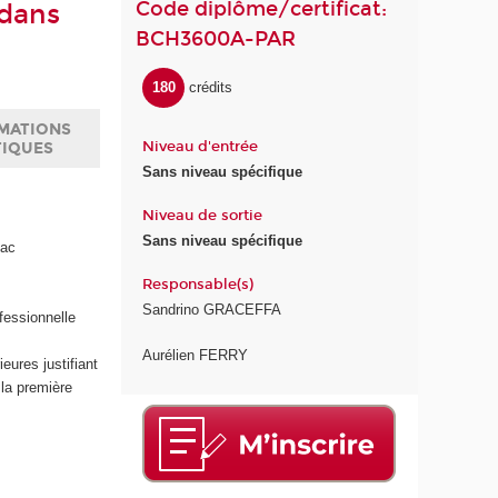
Code diplôme/certificat:
 dans
BCH3600A-PAR
180
crédits
MATIONS
Niveau d'entrée
TIQUES
Sans niveau spécifique
Niveau de sortie
Sans niveau spécifique
bac
Responsable(s)
Sandrino GRACEFFA
fessionnelle
Aurélien FERRY
ures justifiant
 la première