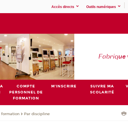
Accès directs
Outils numériques
Fabriq
ue
MA
COMPTE
M'INSCRIRE
SUIVRE MA
N
PERSONNEL DE
SCOLARITÉ
FORMATION
 formation
Par discipline