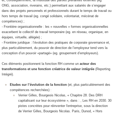
et, conséquemment, la multitude des parties prenantes externes (eg.
ONG, association, riverains, etc.) permettant aux salariés de s’engager
dans des projets personnels et professionnels durant le temps de travail ou
hors temps de travail (eg. congé solidaire, volontariat, mécénat de
compétences) ;
- Frontière organisationnelle : les « nouvelles » formes organisationnelles
exacerbent le collectif de travail temporaire (eg. en réseau, organique, en
équipes, virtuelle, allégée) ;
- Frontière juridique : l’évolution des pratiques de corporate governance et,
plus particulièrement, du pouvoir de direction de l’employeur tend vers la
conception d’un pouvoir «partagé» (eg. groupement d’employeurs).
Ces éléments positionnent la fonction RH comme un
acteur des
transformations et une fonction créatrice de valeur intégrée
(Reporting
Intégré).
Etudes sur l’évolution de la fonction
(et, plus particulièrement des
compétences recherchées) :
Verrier Gilles, Bourgeois Nicolas, « Chapitre 28. Des DRH
capitalisant sur leur écosystème », dans : , Les RH en 2030. 30
pistes concrètes pour réinventer l'entreprise, sous la direction
de Verrier Gilles, Bourgeois Nicolas. Paris, Dunod, « Hors