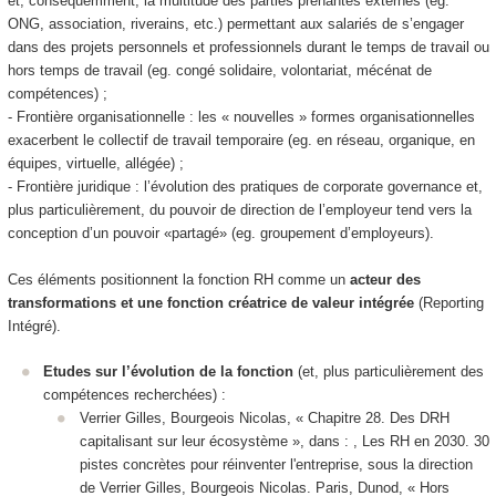
et, conséquemment, la multitude des parties prenantes externes (eg.
ONG, association, riverains, etc.) permettant aux salariés de s’engager
dans des projets personnels et professionnels durant le temps de travail ou
hors temps de travail (eg. congé solidaire, volontariat, mécénat de
compétences) ;
- Frontière organisationnelle : les « nouvelles » formes organisationnelles
exacerbent le collectif de travail temporaire (eg. en réseau, organique, en
équipes, virtuelle, allégée) ;
- Frontière juridique : l’évolution des pratiques de corporate governance et,
plus particulièrement, du pouvoir de direction de l’employeur tend vers la
conception d’un pouvoir «partagé» (eg. groupement d’employeurs).
Ces éléments positionnent la fonction RH comme un
acteur des
transformations et une fonction créatrice de valeur intégrée
(Reporting
Intégré).
Etudes sur l’évolution de la fonction
(et, plus particulièrement des
compétences recherchées) :
Verrier Gilles, Bourgeois Nicolas, « Chapitre 28. Des DRH
capitalisant sur leur écosystème », dans : , Les RH en 2030. 30
pistes concrètes pour réinventer l'entreprise, sous la direction
de Verrier Gilles, Bourgeois Nicolas. Paris, Dunod, « Hors