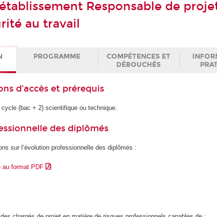
établissement Responsable de proje
rité au travail
N
PROGRAMME
COMPÉTENCES ET
INFOR
DÉBOUCHÉS
PRA
ons d’accès et prérequis
 cycle (bac + 2) scientifique ou technique.
essionnelle des diplômés
ons sur l’évolution professionnelle des diplômés :
e au format PDF
r des chargés de projet en matière de risques professionnels capables de :