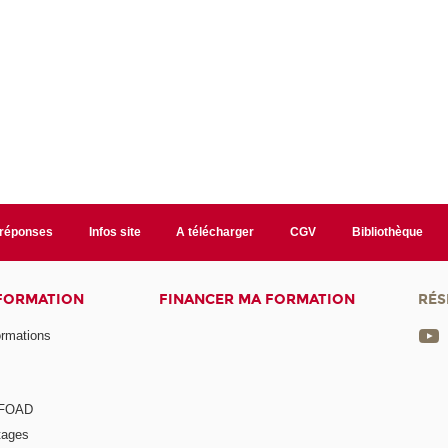
/réponses
Infos site
A télécharger
CGV
Bibliothèque
 FORMATION
FINANCER MA FORMATION
RÉS
ormations
a FOAD
tages