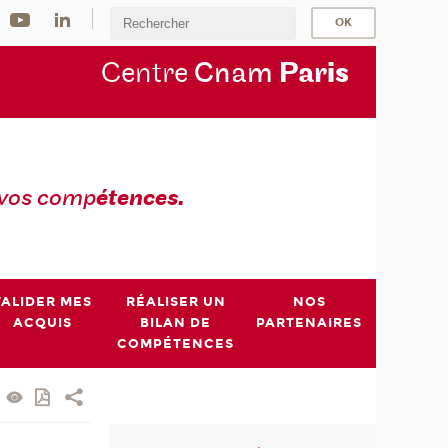
Centre
Cnam
Par
is
 vos comp
étences.
VALIDER MES
RÉALISER UN
NOS
ACQUIS
BILAN DE
PARTENAIRES
COMPÉTENCES