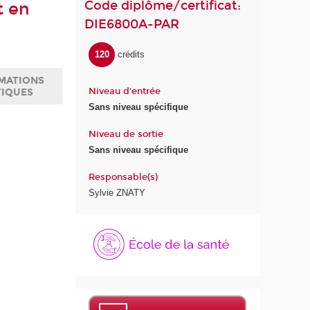
Code diplôme/certificat:
t en
DIE6800A-PAR
120
crédits
MATIONS
Niveau d'entrée
TIQUES
Sans niveau spécifique
Niveau de sortie
Sans niveau spécifique
Responsable(s)
Sylvie ZNATY
É
c
o
l
e
d
e