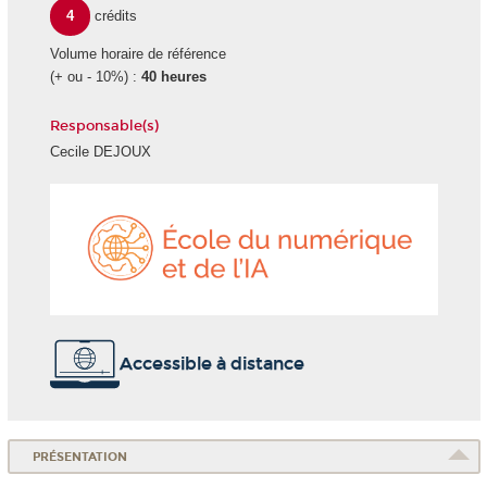
4
crédits
Volume horaire de référence
(+ ou - 10%) :
40 heures
Responsable(s)
Cecile DEJOUX
École
du
numéri
et
de
l'IA
Accessible à distance
PRÉSENTATION