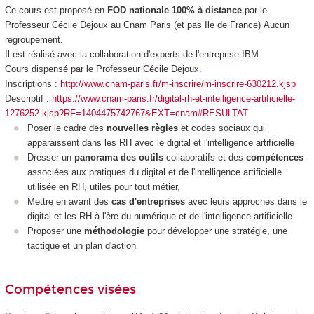
Ce cours est proposé en
FOD nationale
100% à distance
par le
Professeur Cécile Dejoux au Cnam Paris (et pas Ile de France) Aucun
regroupement.
Il est réalisé avec la collaboration d'experts de l'entreprise IBM
Cours dispensé par le Professeur Cécile Dejoux.
Inscriptions :
http://www.cnam-paris.fr/m-inscrire/m-inscrire-630212.kjsp
Descriptif :
https://www.cnam-paris.fr/digital-rh-et-intelligence-artificielle-
1276252.kjsp?RF=1404475742767&EXT=cnam#RESULTAT
Poser le cadre des
nouvelles règles
et codes sociaux qui
apparaissent dans les RH avec le digital et l'intelligence artificielle
Dresser un
panorama des outils
collaboratifs et des
compétences
associées aux pratiques du digital et de l'intelligence artificielle
utilisée en RH, utiles pour tout métier,
Mettre en avant des
cas d'entreprises
avec leurs approches dans le
digital et les RH à l'ère du numérique et de l'intelligence artificielle
Proposer une
méthodologie
pour développer une stratégie, une
tactique et un plan d'action
Compétences visées