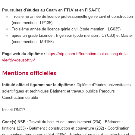
Poursuites d'études au Cnam en FTLV et en FISA-FC
Troisième année de licence professionnelle génie civil et construction
(code mention : LP135)
Troisième année de licence génie civil (code mention : LG035)
après un grade Licence : Ingénieur (code mention : CYC83) et Master
(code mention : MR155)
Page web du diplôme :
https://btp.cnam.fr/formation-tout-au-long-de-la-
vie-ftlv-/deust-ftlv-/
Mentions officielles
Intitulé officiel figurant sur le diplôme :
Diplôme d'études universitaires
scientifiques et techniques Bâtiment et travaux publics Parcours
Construction durable
Inscrit RNCP
Code(s) NSF :
Travail du bois et de l ameublement (234) - Bâtiment :
finitions (233) - Bâtiment : construction et couverture (232) - Coordination
de chantiers tous corps d état (230p) - Etudes et projets d architecture et