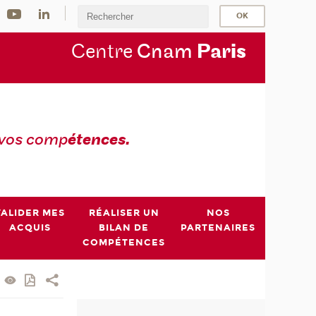
Centre
Cnam
Par
is
 vos comp
étences.
VALIDER MES
RÉALISER UN
NOS
ACQUIS
BILAN DE
PARTENAIRES
COMPÉTENCES