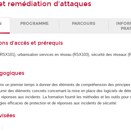
et remédiation d'attaques
N
PROGRAMME
PARCOURS
INFOR
PRA
ons d’accès et prérequis
(RSX101), urbanisation services en réseau (RSX103), sécurité des réseaux (
agogiques
ans un premier temps à donner des éléments de compréhension des principes
urnir des éléments concrets concernant la mise en place des logiciels de déte
e réponses aux incidents. La formation fournit les méthodes et les outils pour d
ies efficaces de protection et de réponses aux incidents de sécurité.
visées
 :