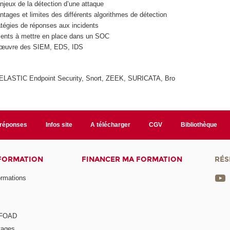
jeux de la détection d’une attaque
ntages et limites des différents algorithmes de détection
atégies de réponses aux incidents
éments à mettre en place dans un SOC
n œuvre des SIEM, EDS, IDS
 ELASTIC Endpoint Security, Snort, ZEEK, SURICATA, Bro
/réponses
Infos site
A télécharger
CGV
Bibliothèque
 FORMATION
FINANCER MA FORMATION
RÉS
ormations
a FOAD
tages