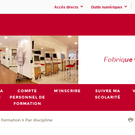
Accès directs
Outils numériques
Fabriq
ue
MA
COMPTE
M'INSCRIRE
SUIVRE MA
N
PERSONNEL DE
SCOLARITÉ
FORMATION
 formation
Par discipline