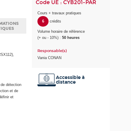
Code UE : CYB201-PAR
Cours + travaux pratiques
6
crédits
MATIONS
TIQUES
Volume horaire de référence
(+ ou - 10%) :
50 heures
Responsable(s)
RSX112),
Vania CONAN
Accessible à
distance
 de détection
ction et de
éfinir et