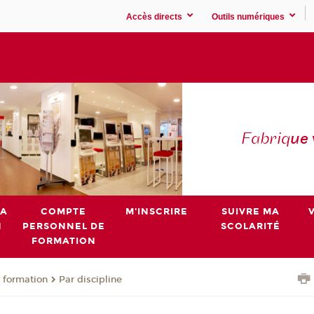
Accès directs
Outils numériques
Fabriq
ue
MA
COMPTE
M'INSCRIRE
SUIVRE MA
N
PERSONNEL DE
SCOLARITÉ
FORMATION
 formation
Par discipline