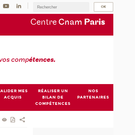
Centre
Cnam
Par
is
 vos comp
étences.
VALIDER MES
RÉALISER UN
NOS
ACQUIS
BILAN DE
PARTENAIRES
COMPÉTENCES