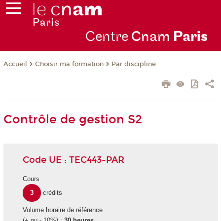
Centre
Cnam
Par
is
Choisir ma formation
Par discipline
Accueil
Contrôle de gestion S2
Code UE : TEC443-PAR
Cours
3
crédits
Volume horaire de référence
(+ ou - 10%) :
30 heures