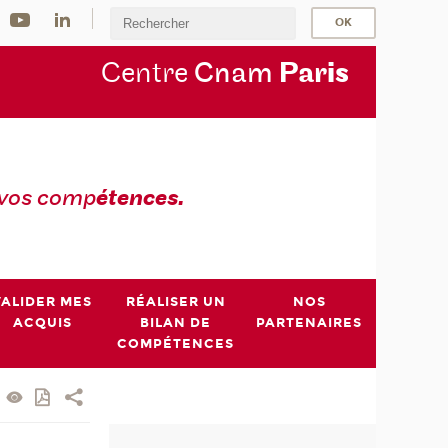
Centre
Cnam
Par
is
 vos comp
étences.
VALIDER MES
RÉALISER UN
NOS
ACQUIS
BILAN DE
PARTENAIRES
COMPÉTENCES