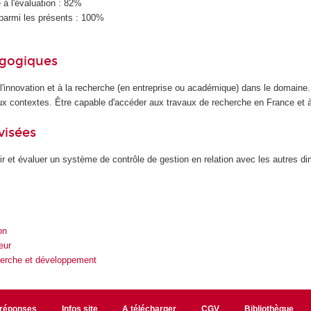
à l'évaluation : 82%
parmi les présents : 100%
agogiques
 l'innovation et à la recherche (en entreprise ou académique) dans le domaine
x contextes. Être capable d'accéder aux travaux de recherche en France et à 
visées
oir et évaluer un système de contrôle de gestion en relation avec les autres d
on
eur
herche et développement
/réponses
Infos site
A télécharger
CGV
Bibliothèque