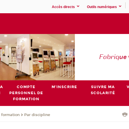
Accès directs
Outils numériques
Fabriq
ue
MA
COMPTE
M'INSCRIRE
SUIVRE MA
N
PERSONNEL DE
SCOLARITÉ
FORMATION
 formation
Par discipline