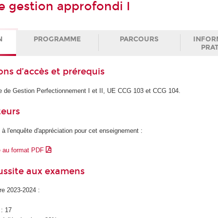
e gestion approfondi I
N
PROGRAMME
PARCOURS
INFOR
PRA
ons d’accès et prérequis
le de Gestion Perfectionnement I et II, UE CCG 103 et CCG 104.
teurs
 à l'enquête d'appréciation pour cet enseignement :
e au format PDF
éussite aux examens
ire 2023-2024 :
 : 17