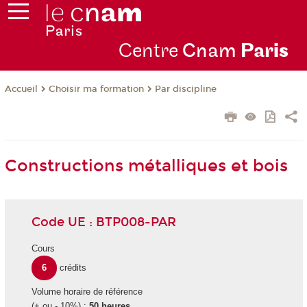
Centre
Cnam
Par
is
Choisir ma formation
Par discipline
Accueil
Constructions métalliques et bois
Code UE : BTP008-PAR
Cours
6
crédits
Volume horaire de référence
(+ ou - 10%) :
50 heures