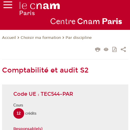
Centre
Cnam
Par
is
Choisir ma formation
Par discipline
Accueil
Comptabilité et audit S2
Code UE : TEC544-PAR
Cours
12
crédits
Responsable(s)