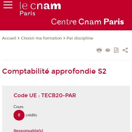
Centre
Cnam
Par
is
Choisir ma formation
Par discipline
Accueil
Comptabilité approfondie S2
Code UE : TECB20-PAR
Cours
0
crédits
Responsable(s)