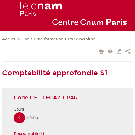
Centre
Cnam
Par
is
Choisir ma formation
Par discipline
Accueil
Comptabilité approfondie S1
Code UE : TECA20-PAR
Cours
0
crédits
Responsable(s)