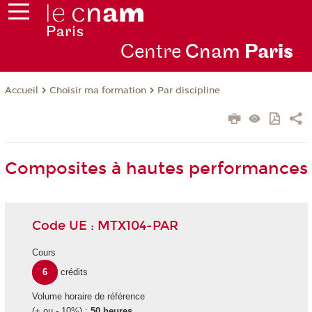
Centre
Cnam
Par
is
Choisir ma formation
Par discipline
Accueil
Composites à hautes performances
Code UE : MTX104-PAR
Cours
6
crédits
Volume horaire de référence
(+ ou - 10%) :
50 heures