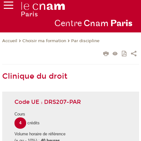
Centre
Cnam
Par
is
Choisir ma formation
Par discipline
Accueil
Clinique du droit
Code UE : DRS207-PAR
Cours
4
crédits
Volume horaire de référence
(+ ou - 10%) :
40 heures