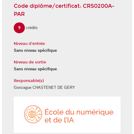
Code diplôme/certificat: CRS0200A-
PAR
9
crédits
Niveau d'entrée
Sans niveau spécifique
Niveau de sortie
Sans niveau spécifique
Responsable(s)
Gonzague CHASTENET DE GERY
École
du
numéri
et
de
l'IA