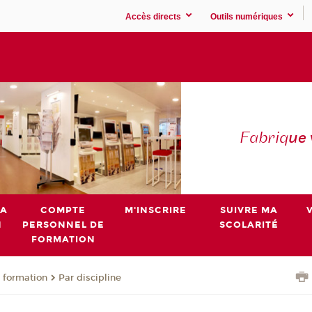
Accès directs
Outils numériques
Fabriq
ue
MA
COMPTE
M'INSCRIRE
SUIVRE MA
N
PERSONNEL DE
SCOLARITÉ
FORMATION
 formation
Par discipline