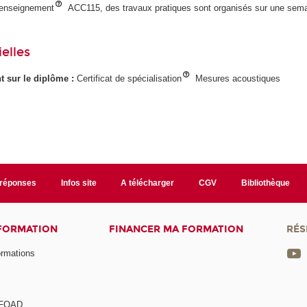
'enseignement
ACC115, des travaux pratiques sont organisés sur une sema
elles
ant sur le diplôme :
Certificat de spécialisation
Mesures acoustiques
/réponses
Infos site
A télécharger
CGV
Bibliothèque
 FORMATION
FINANCER MA FORMATION
RÉS
ormations
a FOAD