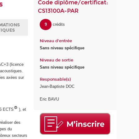
Code diplôme/certificat:
s
CS13100A-PAR
9
crédits
MATIONS
TIQUES
Niveau d'entrée
Sans niveau spécifique
Niveau de sortie
AC+3 (licence
Sans niveau spécifique
 acoustiques.
ries axées sur
Responsable(s)
Jean-Baptiste DOC
Eric BAVU
 6 ECTS
), et
réaliser des
ipes du
mbreux secteurs