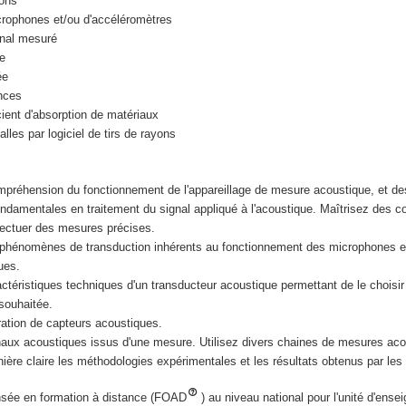
ions
crophones et/ou d'accéléromètres
gnal mesuré
e
ée
nces
ient d'absorption de matériaux
lles par logiciel de tirs de rayons
préhension du fonctionnement de l'appareillage de mesure acoustique, et de
ndamentales en traitement du signal appliqué à l'acoustique. Maîtrisez des 
fectuer des mesures précises.
phénomènes de transduction inhérents au fonctionnement des microphones et
ues.
ctéristiques techniques d'un transducteur acoustique permettant de le choisir
 souhaitée.
bration de capteurs acoustiques.
naux acoustiques issus d'une mesure. Utilisez divers chaines de mesures aco
ère claire les méthodologies expérimentales et les résultats obtenus par le
nsée en formation à distance (FOAD
) au niveau national pour l'unité d'ens