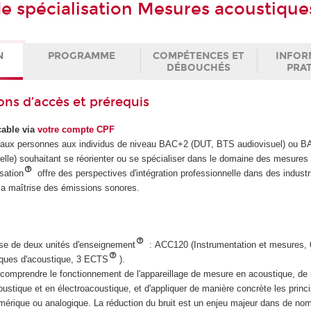
 de spécialisation Mesures acoustique
N
PROGRAMME
COMPÉTENCES ET
INFOR
DÉBOUCHÉS
PRA
ons d’accès et prérequis
nçable via
votre compte CPF
e aux personnes aux individus de niveau BAC+2 (DUT, BTS audiovisuel) ou B
nelle) souhaitant se réorienter ou se spécialiser dans le domaine des mesures
isation
offre des perspectives d'intégration professionnelle dans des indust
t la maîtrise des émissions sonores.
se de deux unités d'enseignement
: ACC120 (Instrumentation et mesures,
ques d'acoustique, 3 ECTS
).
 comprendre le fonctionnement de l'appareillage de mesure en acoustique, de 
stique et en électroacoustique, et d'appliquer de manière concrète les princ
umérique ou analogique. La réduction du bruit est un enjeu majeur dans de no