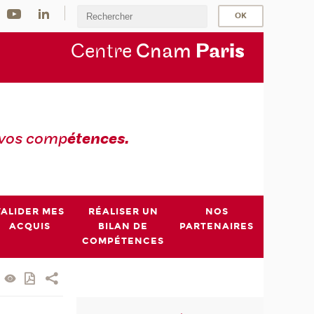
Centre
Cnam
Par
is
 vos comp
étences.
VALIDER MES
RÉALISER UN
NOS
ACQUIS
BILAN DE
PARTENAIRES
COMPÉTENCES