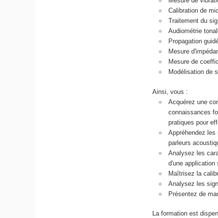
Mesure de vibrat
Calibration de mi
Traitement du si
Audiométrie tonal
Propagation guid
Mesure d'impéda
Mesure de coeffic
Modélisation de sa
Ainsi, vous :
Acquérez une com
connaissances fo
pratiques pour ef
Appréhendez les 
parleurs acoustiq
Analysez les cara
d'une application
Maîtrisez la cali
Analysez les sig
Présentez de mani
La formation est dispe