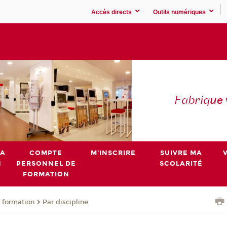
Accès directs
Outils numériques
Fabriq
ue
MA
COMPTE
M'INSCRIRE
SUIVRE MA
N
PERSONNEL DE
SCOLARITÉ
FORMATION
 formation
Par discipline