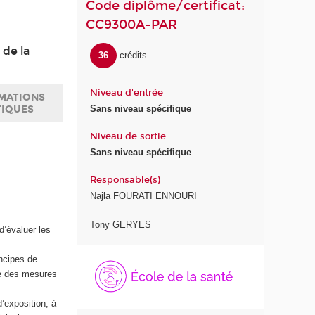
Code diplôme/certificat:
CC9300A-PAR
 de la
36
crédits
Niveau d'entrée
MATIONS
TIQUES
Sans niveau spécifique
Niveau de sortie
Sans niveau spécifique
Responsable(s)
Najla FOURATI ENNOURI
Tony GERYES
d’évaluer les
É
ncipes de
c
use des mesures
o
l
d’exposition, à
e