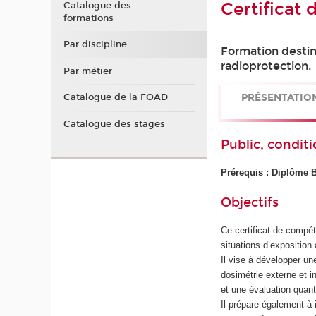
Certificat
Catalogue des
formations
Par discipline
Formation destin
radioprotection.
Par métier
PRÉSENTATIO
Catalogue de la FOAD
Catalogue des stages
Public, conditi
Prérequis : Diplôme 
Objectifs
Ce certificat de compé
situations d’expositio
Il vise à développer u
dosimétrie externe et i
et une évaluation quant
Il prépare également à i