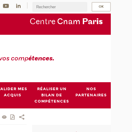
Centre
Cnam
Par
is
 vos comp
étences.
VALIDER MES
RÉALISER UN
NOS
ACQUIS
BILAN DE
PARTENAIRES
COMPÉTENCES