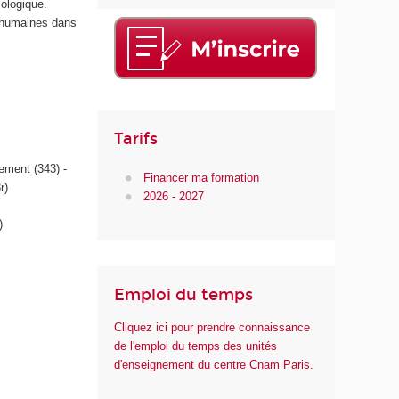
iologique.
d
et humaines dans
e
l
a
S
a
n
Tarifs
t
é
ement (343) -
Financer ma formation
r)
2026 - 2027
)
Emploi du temps
Cliquez ici pour prendre connaissance
de l'emploi du temps des unités
d'enseignement du centre Cnam Paris.