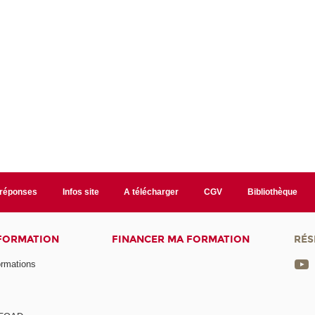
/réponses
Infos site
A télécharger
CGV
Bibliothèque
 FORMATION
FINANCER MA FORMATION
RÉS
ormations