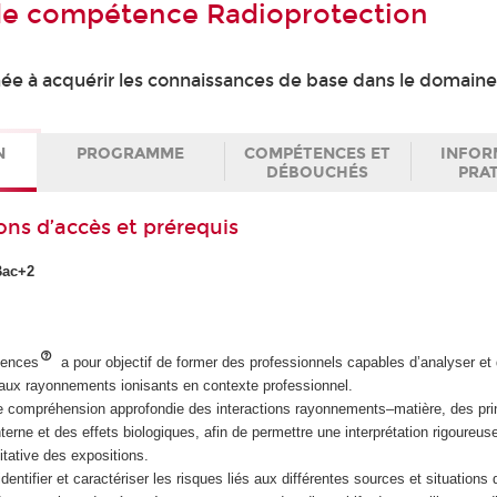
 de compétence Radioprotection
ée à acquérir les connaissances de base dans le domaine
N
PROGRAMME
COMPÉTENCES ET
INFOR
DÉBOUCHÉS
PRA
ons d’accès et prérequis
Bac+2
tences
a pour objectif de former des professionnels capables d’analyser et 
n aux rayonnements ionisants en contexte professionnel.
ne compréhension approfondie des interactions rayonnements–matière, des pri
nterne et des effets biologiques, afin de permettre une interprétation rigoure
itative des expositions.
dentifier et caractériser les risques liés aux différentes sources et situations 