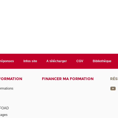
/réponses
Infos site
A télécharger
CGV
Bibliothèque
 FORMATION
FINANCER MA FORMATION
RÉS
ormations
a FOAD
tages