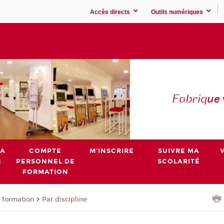
Accès directs
Outils numériques
Fabriq
ue
MA
COMPTE
M'INSCRIRE
SUIVRE MA
N
PERSONNEL DE
SCOLARITÉ
FORMATION
 formation
Par discipline