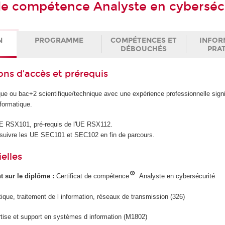
 de compétence Analyste en cyberséc
N
PROGRAMME
COMPÉTENCES ET
INFOR
DÉBOUCHÉS
PRA
ons d’accès et prérequis
ue ou bac+2 scientifique/technique avec une expérience professionnelle signi
nformatique.
'UE RSX101, pré-requis de l'UE RSX112.
suivre les UE SEC101 et SEC102 en fin de parcours.
elles
ant sur le diplôme :
Certificat de compétence
Analyste en cybersécurité
tique, traitement de l information, réseaux de transmission (326)
tise et support en systèmes d information (M1802)