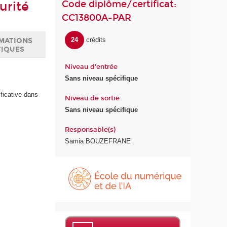
Code diplôme/certificat:
urité
CC13800A-PAR
24
crédits
MATIONS
TIQUES
Niveau d'entrée
Sans niveau spécifique
ficative dans
Niveau de sortie
Sans niveau spécifique
Responsable(s)
Samia BOUZEFRANE
É
c
o
l
e
d
u