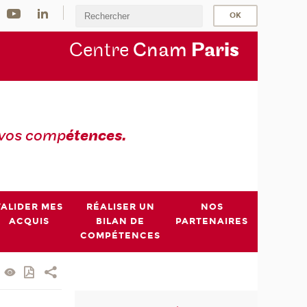
Centre
Cnam
Par
is
 vos comp
étences.
VALIDER MES
RÉALISER UN
NOS
ACQUIS
BILAN DE
PARTENAIRES
COMPÉTENCES