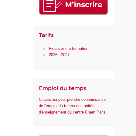
n
u
m
é
r
Tarifs
i
q
Financer ma formation
u
2026 - 2027
e
e
t
d
e
Emploi du temps
l
'
Cliquez ici pour prendre connaissance
I
de l'emploi du temps des unités
A
d'enseignement du centre Cnam Paris.