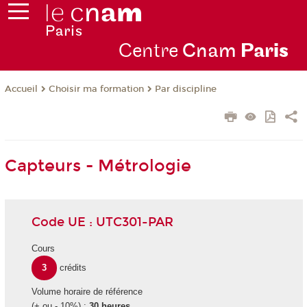
Centre
Cnam
Par
is
Choisir ma formation
Par discipline
Accueil
Capteurs - Métrologie
Code UE : UTC301-PAR
Cours
3
crédits
Volume horaire de référence
(+ ou - 10%) :
30 heures