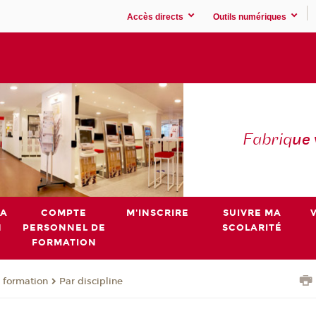
Accès directs
Outils numériques
Fabriq
ue
MA
COMPTE
M'INSCRIRE
SUIVRE MA
N
PERSONNEL DE
SCOLARITÉ
FORMATION
 formation
Par discipline