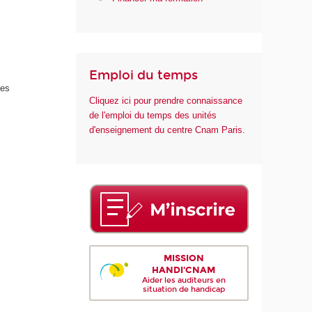
n
t
é
Emploi du temps
des
Cliquez ici pour prendre connaissance
de l'emploi du temps des unités
d'enseignement du centre Cnam Paris.
MISSION
HANDI'CNAM
Aider les auditeurs en
situation de handicap