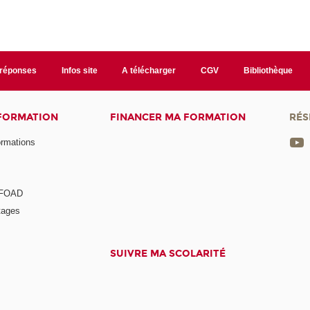
/réponses
Infos site
A télécharger
CGV
Bibliothèque
 FORMATION
FINANCER MA FORMATION
RÉS
ormations
a FOAD
tages
SUIVRE MA SCOLARITÉ