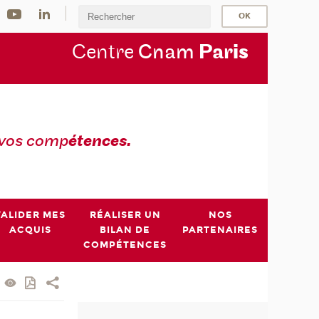
Centre
Cnam
Par
is
 vos comp
étences.
VALIDER MES
RÉALISER UN
NOS
ACQUIS
BILAN DE
PARTENAIRES
COMPÉTENCES