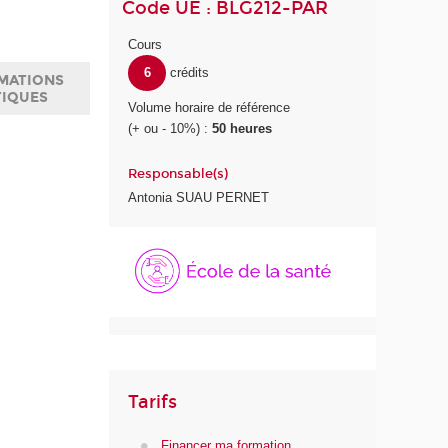
Code UE : BLG212-PAR
Cours
6
crédits
MATIONS
TIQUES
Volume horaire de référence
(+ ou - 10%) :
50 heures
Responsable(s)
Antonia SUAU PERNET
É
c
o
l
e
d
e
l
Tarifs
a
S
Financer ma formation
a