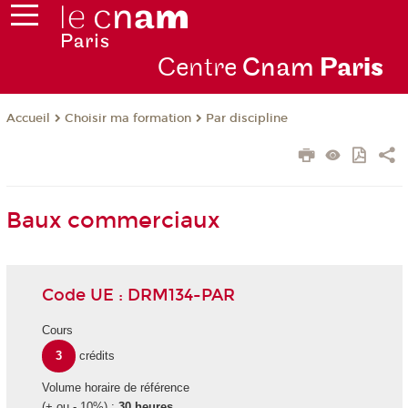
Centre
Cnam
Par
is
Choisir ma formation
Par discipline
Accueil
Baux commerciaux
Code UE : DRM134-PAR
Cours
3
crédits
Volume horaire de référence
(+ ou - 10%) :
30 heures