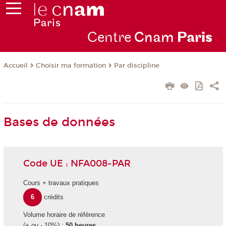
Centre
Cnam
Par
is
Choisir ma formation
Par discipline
Accueil
Bases de données
Code UE : NFA008-PAR
Cours + travaux pratiques
6
crédits
Volume horaire de référence
(+ ou - 10%) :
50 heures