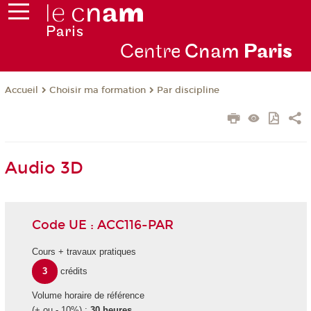
Centre
Cnam
Par
is
Choisir ma formation
Par discipline
Accueil
Audio 3D
Code UE : ACC116-PAR
Cours + travaux pratiques
3
crédits
Volume horaire de référence
(+ ou - 10%) :
30 heures