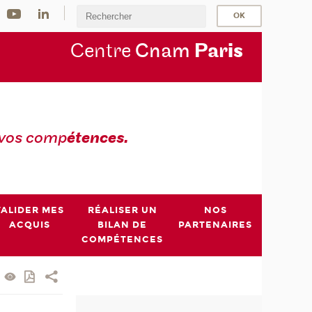
Centre
Cnam
Par
is
 vos comp
étences.
VALIDER MES
RÉALISER UN
NOS
ACQUIS
BILAN DE
PARTENAIRES
COMPÉTENCES