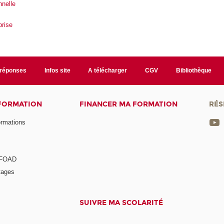
nnelle
prise
/réponses
Infos site
A télécharger
CGV
Bibliothèque
 FORMATION
FINANCER MA FORMATION
RÉS
ormations
a FOAD
tages
SUIVRE MA SCOLARITÉ