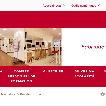
Accès directs
Outils numériques
Fabriq
ue
MA
COMPTE
M'INSCRIRE
SUIVRE MA
N
PERSONNEL DE
SCOLARITÉ
FORMATION
 formation
Par discipline