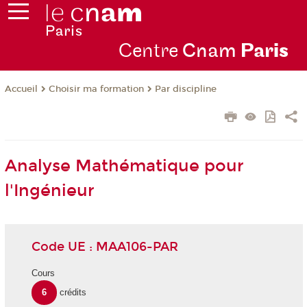
Centre
Cnam
Par
is
Choisir ma formation
Par discipline
Accueil
Analyse Mathématique pour
l'Ingénieur
Code UE : MAA106-PAR
Cours
6
crédits