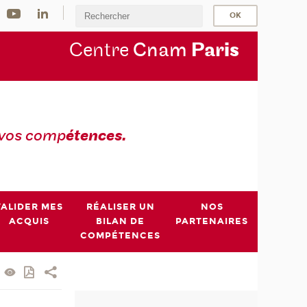
Centre
Cnam
Par
is
 vos comp
étences.
VALIDER MES
RÉALISER UN
NOS
ACQUIS
BILAN DE
PARTENAIRES
COMPÉTENCES