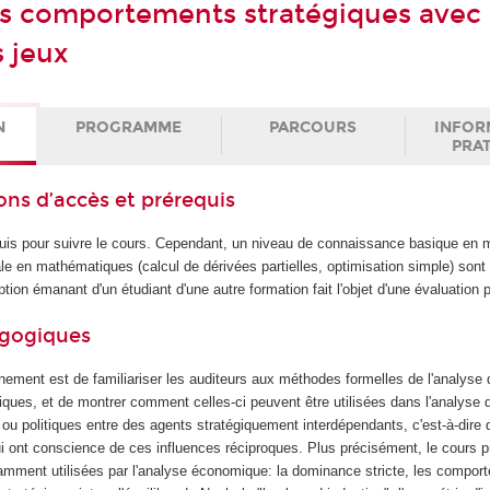
s comportements stratégiques avec 
s jeux
N
PROGRAMME
PARCOURS
INFOR
PRA
ons d’accès et prérequis
equis pour suivre le cours. Cependant, un niveau de connaissance basique en
le en mathématiques (calcul de dérivées partielles, optimisation simple) son
tion émanant d'un étudiant d'une autre formation fait l'objet d'une évaluation 
agogiques
gnement est de familiariser les auditeurs aux méthodes formelles de l'analyse
ques, et de montrer comment celles-ci peuvent être utilisées dans l'analyse d
u politiques entre des agents stratégiquement interdépendants, c'est-à-dire q
ui ont conscience de ces influences réciproques. Plus précisément, le cours p
amment utilisées par l'analyse économique: la dominance stricte, les compor