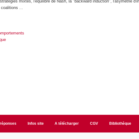
 stratégies mixtes, l'équilibre de Nash, la "backward induction", l'asymétrie d'i
coalitions ...
comportements
que
/réponses
Infos site
A télécharger
CGV
Bibliothèque