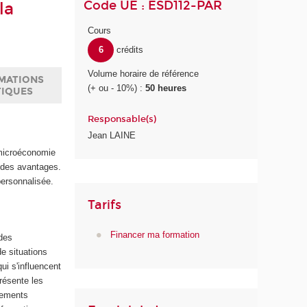
Code UE : ESD112-PAR
la
Cours
6
crédits
Volume horaire de référence
MATIONS
(+ ou - 10%) :
50 heures
TIQUES
Responsable(s)
Jean LAINE
 microéconomie
t des avantages.
personnalisée.
Tarifs
Financer ma formation
 des
e situations
ui s'influencent
résente les
tements