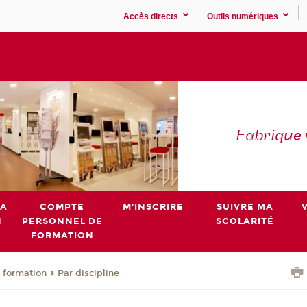
Accès directs
Outils numériques
Fabriq
ue
MA
COMPTE
M'INSCRIRE
SUIVRE MA
N
PERSONNEL DE
SCOLARITÉ
FORMATION
 formation
Par discipline