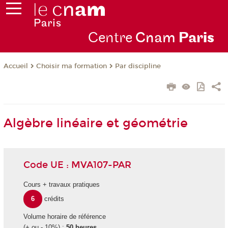
Centre
Cnam
Par
is
Choisir ma formation
Par discipline
Accueil
Algèbre linéaire et géométrie
Code UE : MVA107-PAR
Cours + travaux pratiques
6
crédits
Volume horaire de référence
(+ ou - 10%) :
50 heures