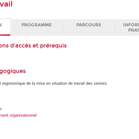
vail
N
PROGRAMME
PARCOURS
INFOR
PRA
ons d’accès et prérequis
agogiques
 ergonomique de la mise en situation de travail des seniors.
e
ment organisationnel