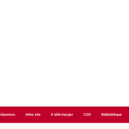
/réponses
Infos site
A télécharger
CGV
Bibliothèque