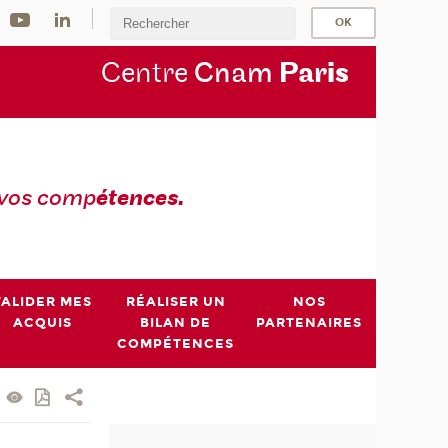
Centre
Cnam
Par
is
 vos comp
étences.
VALIDER MES
RÉALISER UN
NOS
ACQUIS
BILAN DE
PARTENAIRES
COMPÉTENCES