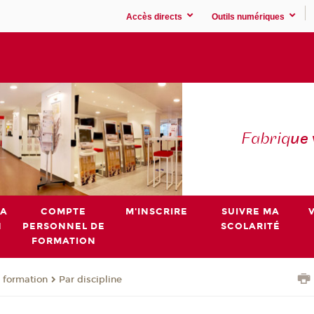
Accès directs
Outils numériques
Fabriq
ue
MA
COMPTE
M'INSCRIRE
SUIVRE MA
N
PERSONNEL DE
SCOLARITÉ
FORMATION
 formation
Par discipline