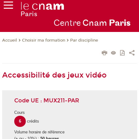
Centre
Cnam
Par
is
Choisir ma formation
Par discipline
Accueil
Accessibilité des jeux vidéo
Code UE : MUX211-PAR
Cours
6
crédits
Volume horaire de référence
(+ ou - 10%) :
50 heures