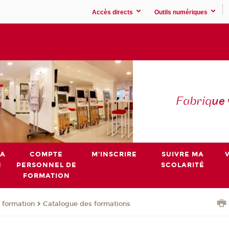
Accès directs
Outils numériques
Fabriq
ue
MA
COMPTE
M'INSCRIRE
SUIVRE MA
N
PERSONNEL DE
SCOLARITÉ
FORMATION
 formation
Catalogue des formations