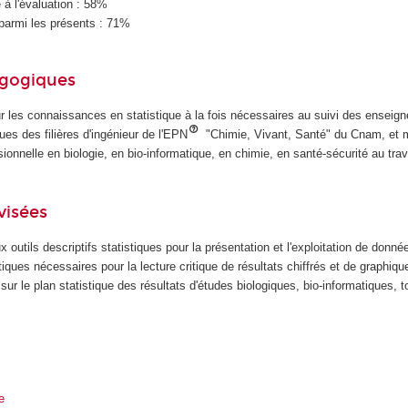
à l'évaluation : 58%
parmi les présents : 71%
agogiques
ur les connaissances en statistique à la fois nécessaires au suivi des ensei
ues des filières d'ingénieur de l'EPN
"Chimie, Vivant, Santé" du Cnam, et m
sionnelle en biologie, en bio-informatique, en chimie, en santé-sécurité au trav
visées
x outils descriptifs statistiques pour la présentation et l'exploitation de donné
iques nécessaires pour la lecture critique de résultats chiffrés et de graphiqu
 sur le plan statistique des résultats d'études biologiques, bio-informatiques, 
e