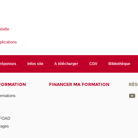
tielle
plications
/réponses
Infos site
A télécharger
CGV
Bibliothèque
 FORMATION
FINANCER MA FORMATION
RÉS
ormations
a FOAD
tages