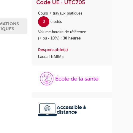
Code UE : UTC705
Cours + travaux pratiques
3
crédits
MATIONS
TIQUES
Volume horaire de référence
(+ ou - 10%) :
30 heures
Responsable(s)
Laura TEMIME
É
c
o
l
e
d
e
Accessible à
distance
l
a
S
a