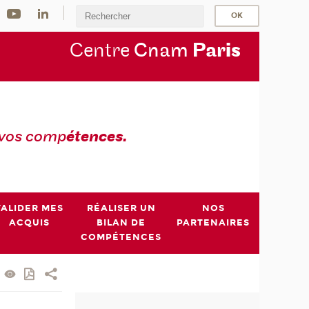
Centre
Cnam
Par
is
 vos comp
étences.
VALIDER MES
RÉALISER UN
NOS
ACQUIS
BILAN DE
PARTENAIRES
COMPÉTENCES