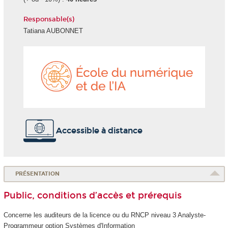
Responsable(s)
Tatiana AUBONNET
École
du
numéri
et
de
l'IA
Accessible à distance
PRÉSENTATION
Public, conditions d’accès et prérequis
Concerne les auditeurs de la licence ou du RNCP
niveau 3 Analyste-
Programmeur option Systèmes d'Information