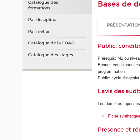
Bases de d
Catalogue des
formations
Par discipline
PRÉSENTATIO
Par métier
Catalogue de la FOAD
Public, conditi
Catalogue des stages
Prérequis: M1 ou nive
Bonnes connaissances e
programmation
Public: cycle d'ingén
L'avis des audi
Les dernières réponses
Fiche synthétiqu
Présence et r