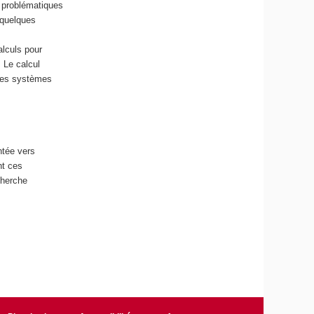
s problématiques
 quelques
alculs pour
 Le calcul
 des systèmes
ntée vers
nt ces
cherche