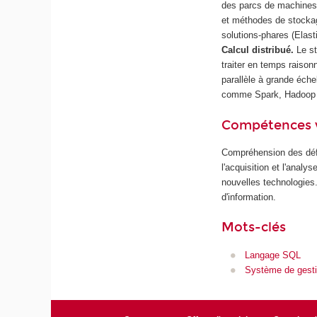
des parcs de machines 
et méthodes de stockage
solutions-phares (Elas
Calcul distribué.
Le s
traiter en temps raiso
parallèle à grande éch
comme Spark, Hadoop e
Compétences 
Compréhension des défis
l'acquisition et l'ana
nouvelles technologies
d'information.
Mots-clés
Langage SQL
Système de gest