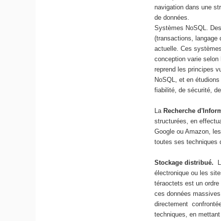
navigation dans une st
de données.
Systèmes NoSQL. Des s
(transactions, langage d
actuelle. Ces systèmes 
conception varie selon 
reprend les principes 
NoSQL, et en étudions
fiabilité, de sécurité,
La
Recherche d'Infor
structurées, en effect
Google ou Amazon, les t
toutes ses techniques d
Stockage distribué.
L
électronique ou les sit
téraoctets est un ordre
ces données massives 
directement confrontée
techniques, en mettant 