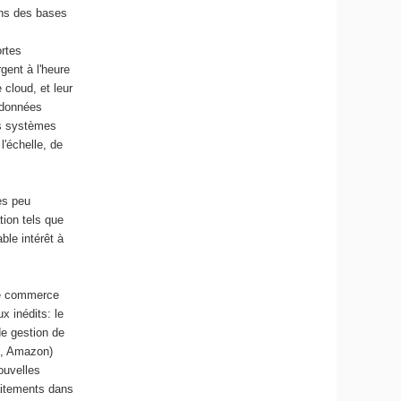
ans des bases
rtes
gent à l'heure
cloud, et leur
s données
es systèmes
'échelle, de
es peu
tion tels que
ble intérêt à
de commerce
x inédits: le
de gestion de
e, Amazon)
ouvelles
raitements dans