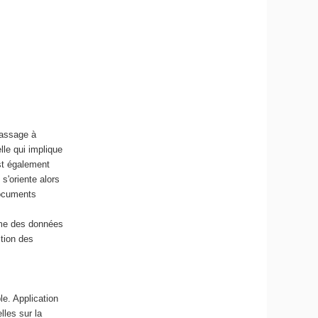
r
i
q
u
e
e
t
d
e
passage à
l
lle qui implique
'
st également
I
'oriente alors
A
documents
lume des données
stion des
le. Application
les sur la