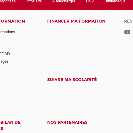
/réponses
Infos site
A télécharger
CGV
Bibliothèque
 FORMATION
FINANCER MA FORMATION
RÉS
ormations
a FOAD
tages
SUIVRE MA SCOLARITÉ
 BILAN DE
NOS PARTENAIRES
ES