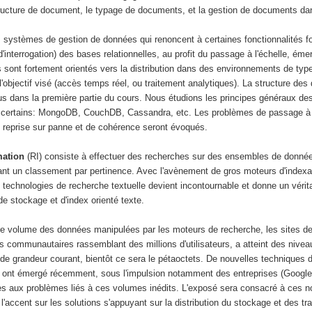
ructure de document, le typage de documents, et la gestion de documents d
ystèmes de gestion de données qui renoncent à certaines fonctionnalités fo
'interrogation) des bases relationnelles, au profit du passage à l'échelle, émer
sont fortement orientés vers la distribution dans des environnements de type 
l'objectif visé (accès temps réel, ou traitement analytiques). La structure de
vus dans la première partie du cours. Nous étudions les principes généraux d
 certains: MongoDB, CouchDB, Cassandra, etc. Les problèmes de passage à l
 de reprise sur panne et de cohérence seront évoqués.
mation
(RI) consiste à effectuer des recherches sur des ensembles de donné
uant un classement par pertinence. Avec l'avènement de gros moteurs d'indexa
echnologies de recherche textuelle devient incontournable et donne un vérita
e stockage et d'index orienté texte.
e volume des données manipulées par les moteurs de recherche, les sites 
es communautaires rassemblant des millions d'utilisateurs, a atteint des niveau
 de grandeur courant, bientôt ce sera le pétaoctets. De nouvelles techniques 
ont émergé récemment, sous l'impulsion notamment des entreprises (Googl
s aux problèmes liés à ces volumes inédits. L'exposé sera consacré à ces n
l'accent sur les solutions s'appuyant sur la distribution du stockage et des t