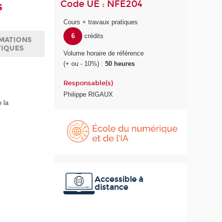
Code UE : NFE204
s
Cours + travaux pratiques
6
crédits
MATIONS
TIQUES
Volume horaire de référence
(+ ou - 10%) :
50 heures
Responsable(s)
Philippe RIGAUX
 la
É
c
o
l
e
d
u
Accessible à
distance
n
u
m
é