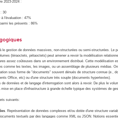
ire 2023-2024 :
 : 30
à l'évaluation : 47%
parmi les présents : 86%
agogiques
à le gestion de données massives, non-structurées ou semi-structurées. Le 
volumes (téraoctets, pétaoctets) peut amener a revoir la modélisation relationne
tures assez coûteuses dans un environnement distribué. Cette modélisation e
s comme les textes, les images, ou un assemblage de plusieurs médias. On s
sation sous forme de "documents" souvent dénués de structure connue (e., 
nts Office, etc) ou d'une structure très souple (documents hypertextes).
 de données et de langage d'interrogation sont alors à revoir. De plus le vo
a mise en place d'infrastructure à grande échelle typique des systèmes de ge
ets suivants:
ées
. Représentation de données complexes et/ou dotée d'une structure variab
 documents textuels par des langages comme XML ou JSON. Notions essentiel