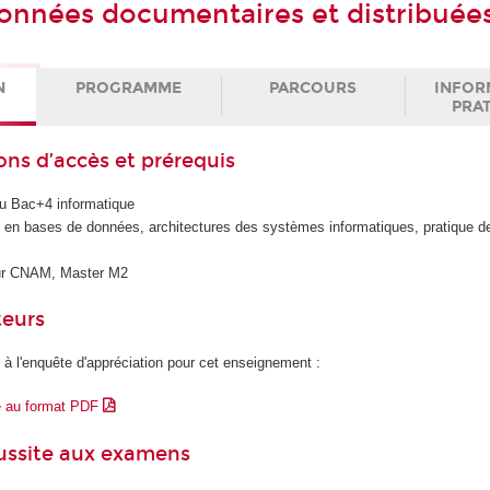
onnées documentaires et distribuée
N
PROGRAMME
PARCOURS
INFOR
PRA
ons d’accès et prérequis
au Bac+4 informatique
n bases de données, architectures des systèmes informatiques, pratique de
ieur CNAM, Master M2
teurs
 à l'enquête d'appréciation pour cet enseignement :
e au format PDF
éussite aux examens