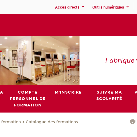
Accès directs
Outils numériques
Fabriq
ue
MA
COMPTE
M'INSCRIRE
SUIVRE MA
N
PERSONNEL DE
SCOLARITÉ
FORMATION
 formation
Catalogue des formations