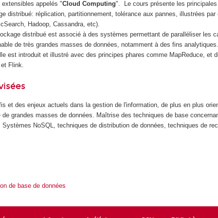
extensibles appelés "
Cloud Computing
". Le cours présente les principale
 distribué: réplication, partitionnement, tolérance aux pannes, illustrées par
ticSearch, Hadoop, Cassandra, etc).
tockage distribué est associé à des systèmes permettant de paralléliser les c
nnable de très grandes masses de données, notamment à des fins analytiques.
elle est introduit et illustré avec des principes phares comme MapReduce, et
t Flink.
visées
 et des enjeux actuels dans la gestion de l'information, de plus en plus orie
lyse de grandes masses de données. Maîtrise des techniques de base concerna
. Systèmes NoSQL, techniques de distribution de données, techniques de re
ion de base de données