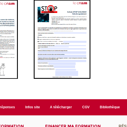
/réponses
Infos site
A télécharger
CGV
Bibliothèque
 FORMATION
FINANCER MA FORMATION
RÉS