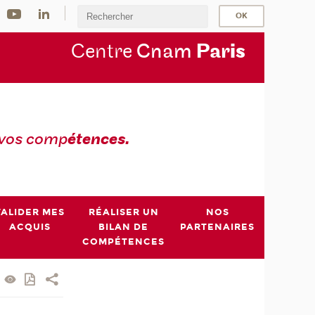
Centre
Cnam
Par
is
 vos comp
étences.
VALIDER MES
RÉALISER UN
NOS
ACQUIS
BILAN DE
PARTENAIRES
COMPÉTENCES