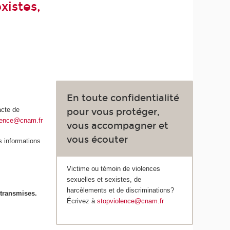
xistes,
En toute confidentialité
acte de
pour vous protéger,
lence@cnam.fr
vous accompagner et
vous écouter
s informations
Victime ou témoin de violences
sexuelles et sexistes, de
harcèlements et de discriminations?
 transmises.
Écrivez à
stopviolence@cnam.fr