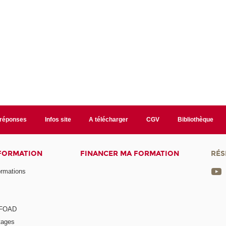
/réponses
Infos site
A télécharger
CGV
Bibliothèque
 FORMATION
FINANCER MA FORMATION
RÉS
ormations
a FOAD
tages