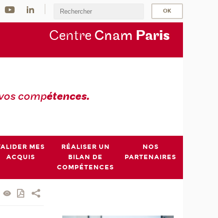
Centre
Cnam
Par
is
 vos comp
étences.
VALIDER MES
RÉALISER UN
NOS
ACQUIS
BILAN DE
PARTENAIRES
COMPÉTENCES