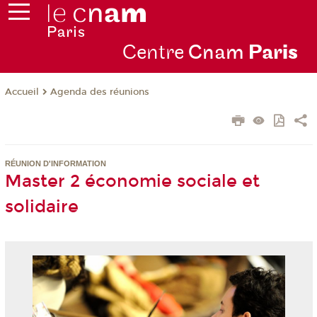
Centre
Cnam
Par
is
Agenda des réunions
Accueil
RÉUNION D'INFORMATION
Master 2 économie sociale et
solidaire