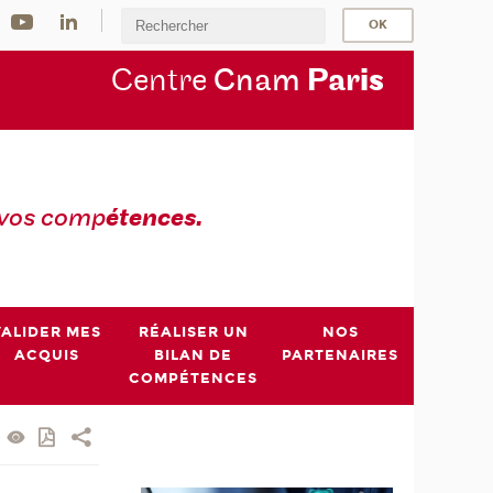
Centre
Cnam
Par
is
 vos comp
étences.
VALIDER MES
RÉALISER UN
NOS
ACQUIS
BILAN DE
PARTENAIRES
COMPÉTENCES