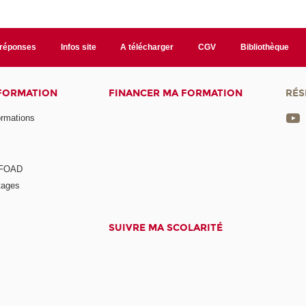
/réponses
Infos site
A télécharger
CGV
Bibliothèque
 FORMATION
FINANCER MA FORMATION
RÉS
ormations
a FOAD
tages
SUIVRE MA SCOLARITÉ