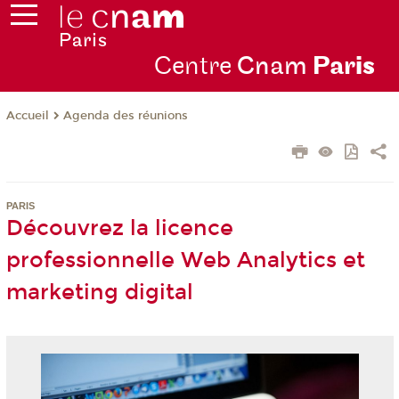
Centre
Cnam
Par
is
Agenda des réunions
Accueil
PARIS
Découvrez la licence
professionnelle Web Analytics et
marketing digital