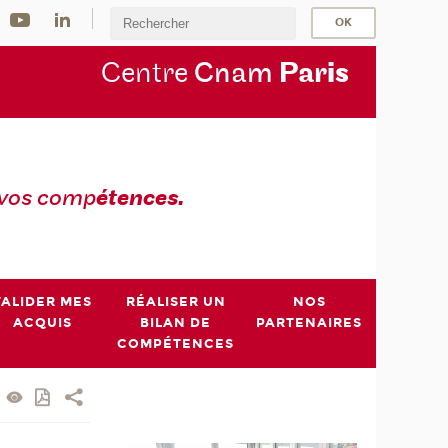
Centre
Cnam
Par
is
 vos comp
étences.
VALIDER MES
RÉALISER UN
NOS
ACQUIS
BILAN DE
PARTENAIRES
COMPÉTENCES