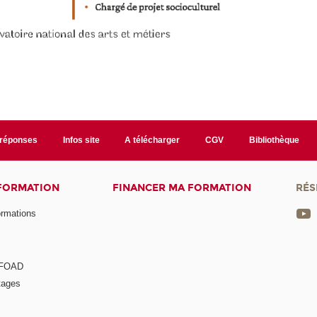
/réponses
Infos site
A télécharger
CGV
Bibliothèque
 FORMATION
FINANCER MA FORMATION
RÉS
ormations
a FOAD
tages