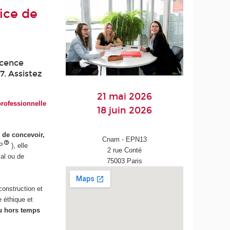
ice de
icence
7. Assistez
21 mai 2026
rofessionnelle
18 juin 2026
 de concevoir,
Cnam - EPN13
P
), elle
2 rue Conté
cal ou de
75003 Paris
construction et
e éthique et
ou hors temps